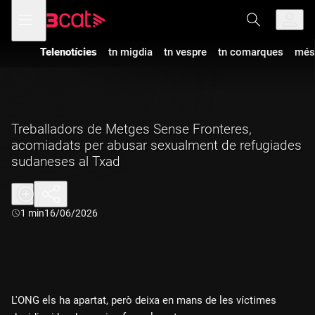
Anar
Anar
Obre
menú
a
al
de
la
contingut
navegació
navegació
Telenotícies
tn migdia
tn vespre
tn comarques
més
principal
Treballadors de Metges Sense Fronteres,
acomiadats per abusar sexualment de refugiades
sudaneses al Txad
Durada:
1 min
16/06/2026
L'ONG els ha apartat, però deixa en mans de les víctimes