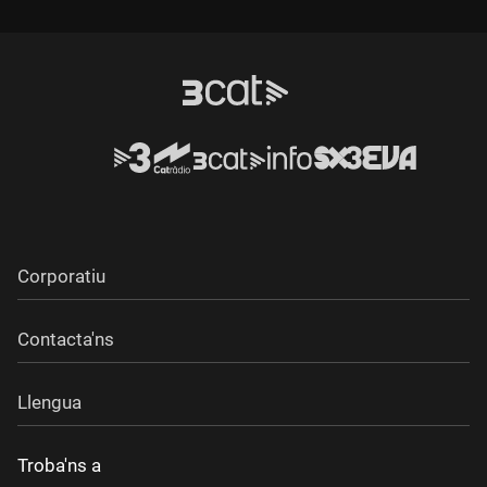
Corporatiu
Contacta'ns
Llengua
Troba'ns a