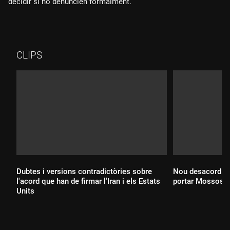
decidir si ho denuncien formalment.
CLIPS
Dubtes i versions contradictòries sobre
Nou desacord al v
l'acord que han de firmar l'Iran i els Estats
portar Mossos a
Units
Durada:
Durada: