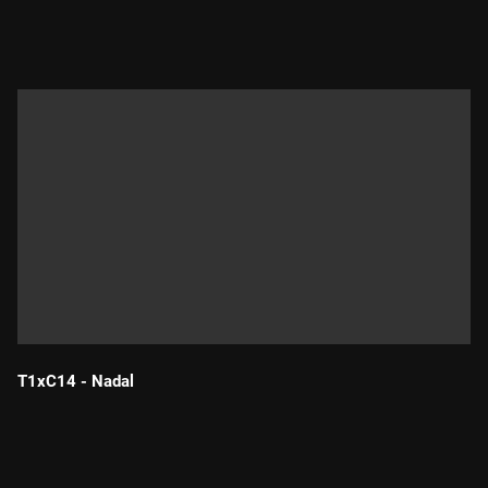
Durada:
T1xC14 - Nadal
Durada: