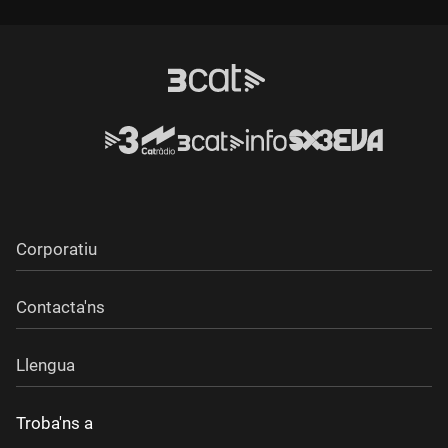
Corporatiu
Contacta'ns
Llengua
Troba'ns a