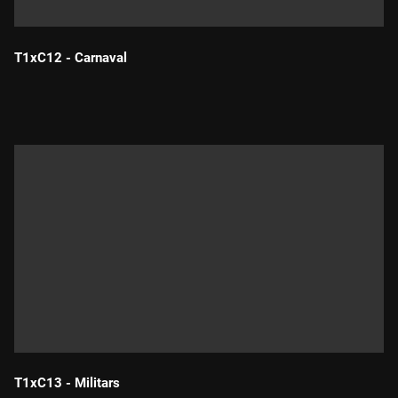
T1xC12 - Carnaval
Durada:
T1xC13 - Militars