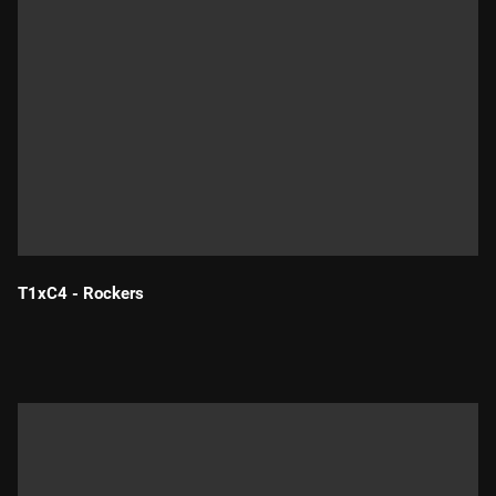
T1xC4 - Rockers
Durada: