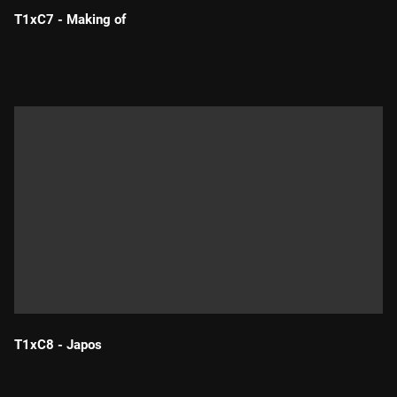
T1xC7 - Making of
Durada:
T1xC8 - Japos
Durada: