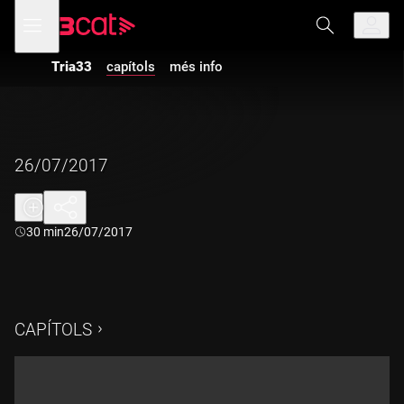
Anar
Anar
Obre
menú
a
al
de
la
contingut
navegació
navegació
Tria33
capítols
més info
principal
26/07/2017
Durada:
30 min
26/07/2017
CAPÍTOLS