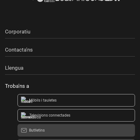
Corporatiu
Contacta'ns
Llengua
Troba'ns a
Mòbils i tauletes
Televisions connectades
Butlletins