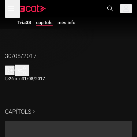
Anar
Anar
Obre
menú
a
al
de
la
contingut
navegació
navegació
Tria33
capítols
més info
principal
30/08/2017
Durada:
26 min
31/08/2017
CAPÍTOLS