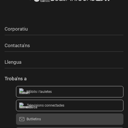
Corporatiu
Contacta'ns
Llengua
Troba'ns a
Mòbils i tauletes
Televisions connectades
Butlletins