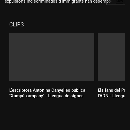
expulsions indiscriminades d'immigrants han desembocat en
…
Més
protestes contra el govern i les seves polítiques als carrers
de la segona ciutat dels Estats Units.
CLIPS
L'escriptora Antonina Canyelles publica
Els fans del Pri
"Xampú xampany" - Llengua de signes
l'ADN - Llengua 
Durada:
Durada: