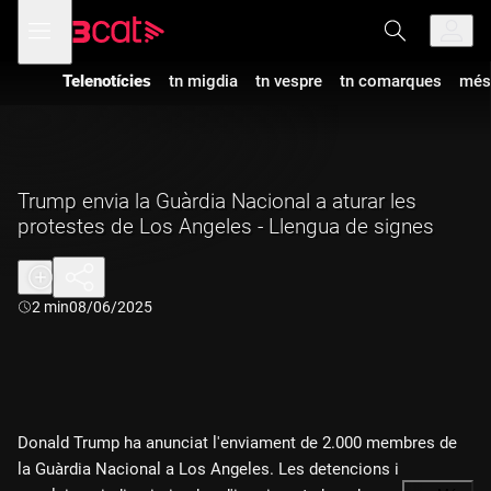
Anar
Anar
Obre
menú
a
al
de
la
contingut
navegació
navegació
Telenotícies
tn migdia
tn vespre
tn comarques
més
principal
Trump envia la Guàrdia Nacional a aturar les
protestes de Los Angeles - Llengua de signes
Durada:
2 min
08/06/2025
Donald Trump ha anunciat l'enviament de 2.000 membres de
la Guàrdia Nacional a Los Angeles. Les detencions i