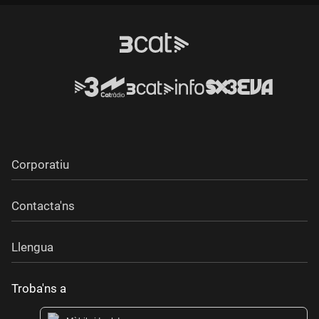
Corporatiu
Contacta'ns
Llengua
Troba'ns a