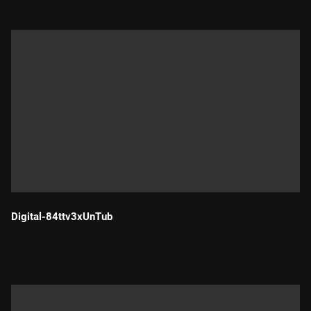
Digital-84ttv3xUnTub
Durada: