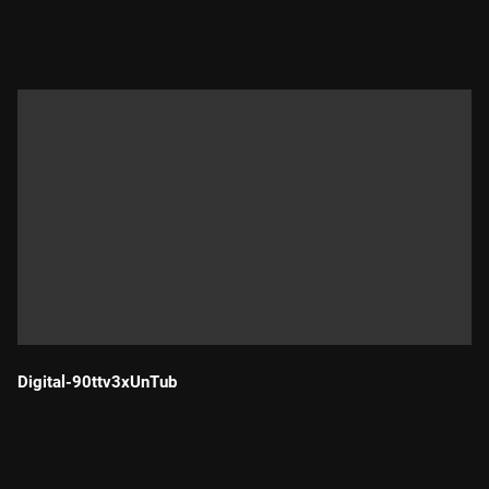
Durada:
Digital-90ttv3xUnTub
Durada: