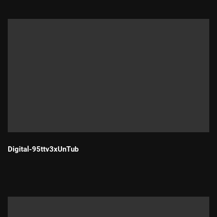
Digital-95ttv3xUnTub
Durada: