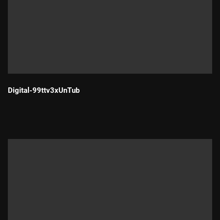
Digital-99ttv3xUnTub
Durada: