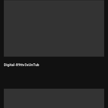
Digital-89ttv3xUnTub
Durada: