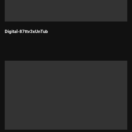
Digital-87ttv3xUnTub
Durada: