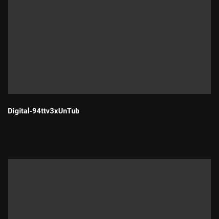
Digital-94ttv3xUnTub
Durada: