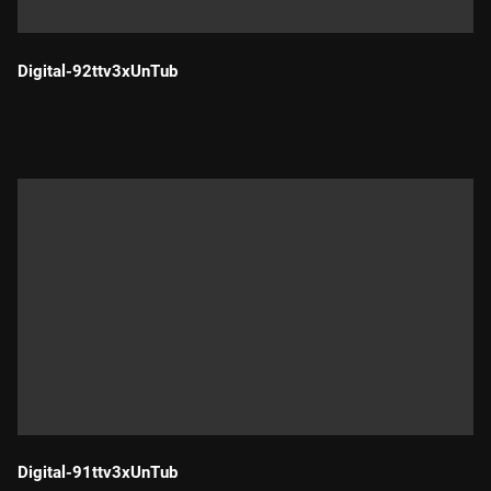
Digital-92ttv3xUnTub
Durada:
Digital-91ttv3xUnTub