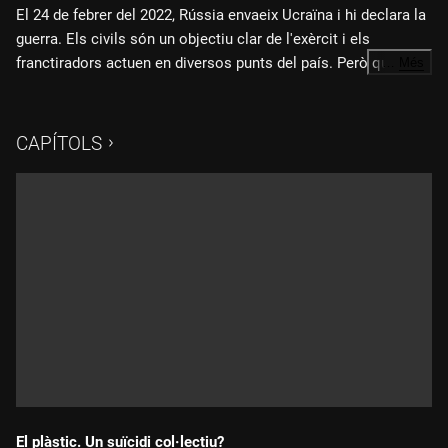
El 24 de febrer del 2022, Rússia envaeix Ucraïna i hi declara la
guerra. Els civils són un objectiu clar de l'exèrcit i els
franctiradors actuen en diversos punts del país. Però qui són?
…
Més
Quines històries amaguen? Com han arribat a aquest nivell de
Fitxa tècnica:
crueltat? Les autoritats ucraïneses asseguren que, des de la
invasió, el conflicte ha causat més de cent mil víctimes per
CAPÍTOLS
Un documental de Ksenia Bolchakova i Manon Loizeau
crims de guerra.
Producció: Alexandra Jousset i Anthony Orliange
Imatge: Ksenia Bolchakova
Edició: Marielle Krouk
"Ucraïna: sobre la pista dels botxins"
és una coproducció
d'ARTE France & CAPA Presse
El plàstic. Un suïcidi col·lectiu?