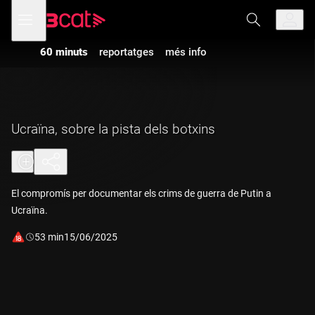
Anar
Anar
Obre
menú
a
al
de
la
contingut
navegació
navegació
60 minuts
reportatges
més info
principal
Ucraïna, sobre la pista dels botxins
El compromís per documentar els crims de guerra de Putin a
Ucraïna.
Durada:
53 min
15/06/2025