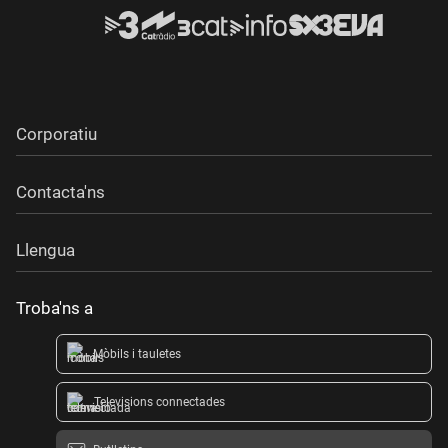
Corporatiu
Contacta'ns
Llengua
Troba'ns a
Mòbils i tauletes
Televisions connectades