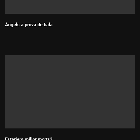
Àngels a prova de bala
Durada:
Estaríem millor morts?