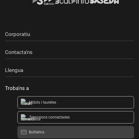
Corporatiu
Contacta'ns
Llengua
Troba'ns a
Mòbils i tauletes
Televisions connectades
Butlletins