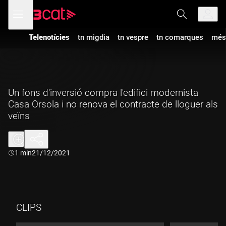
Anar
Anar
Obre
menú
a
al
de
la
contingut
navegació
navegació
Telenotícies
tn migdia
tn vespre
tn comarques
més
principal
Un fons d'inversió compra l'edifici modernista
Casa Orsola i no renova el contracte de lloguer als
veïns
Durada:
1 min
21/12/2021
CLIPS