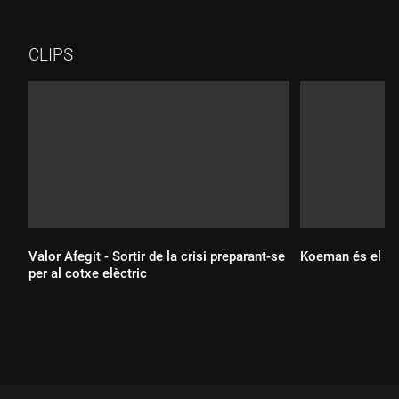
home), que han optat per la vida cristiana més radical. El
temporal Filomena ha deixat una d'aquestes ermitanes sense
ermita perquè la neu li va esfondrar el sostre del taller i el
CLIPS
lavabo. Feia 10 anys que hi vivia. A l'espera de si l'Arquebisbat
de Tarragona li reconstrueix o no l'ermita, L'hem volgut
conèixer, saber com viu i pèr què viu així una ermitana. I hem
tingut el privilegi, els eremites no solen fer entrevistes perquè
fan vot de silenci, que ens hagi rebut. No es perdin el seu
testimoni. Temps: 02:43"
Valor Afegit - Sortir de la crisi preparant-se
Koeman és el po
per al cotxe elèctric
Durada:
Durada: