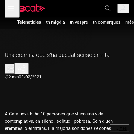
Anar
Anar
Obre
menú
a
al
de
la
contingut
navegació
navegació
Telenotícies
tn migdia
tn vespre
tn comarques
més
principal
Una eremita que s'ha quedat sense ermita
Durada:
2 min
02/02/2021
A Catalunya hi ha 10 persones que viuen una vida
contemplativa, en silenci, solitud i pobresa. Se'n diuen
eremites, o ermitans, i la majoria són dones (9 dones i 1
…
Més