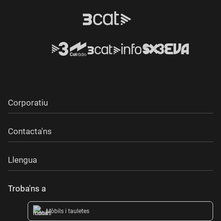
Corporatiu
Contacta'ns
Llengua
Troba'ns a
Mòbils i tauletes