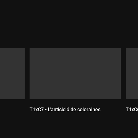
T1xC7 - L'anticicló de coloraines
T1xC6