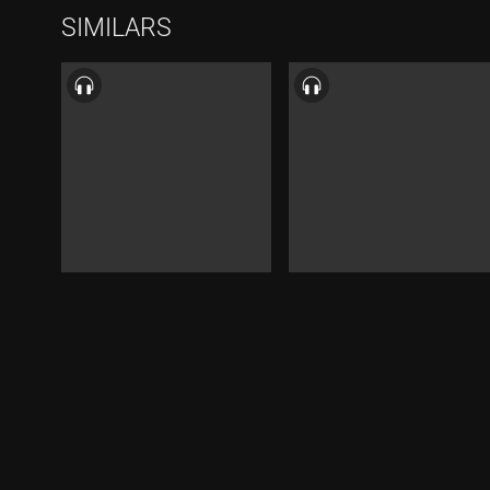
Durada:
Durada
SIMILARS