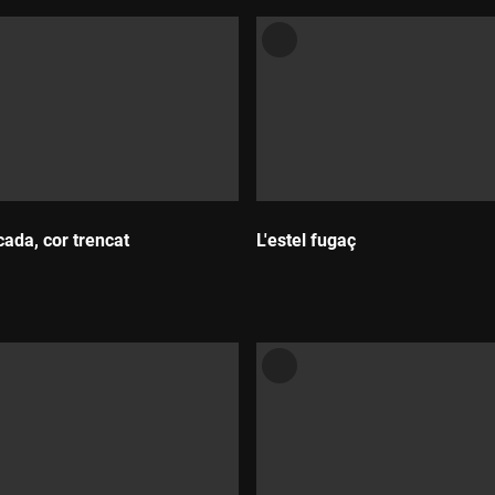
cada, cor trencat
L'estel fugaç
Durada: