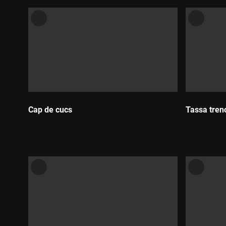
Cap de cucs
Tassa tren
Durada:
Durada: