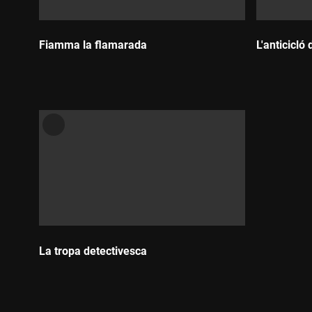
Fiamma la flamarada
L'anticicló
Durada:
Durada:
La tropa detectivesca
Durada: