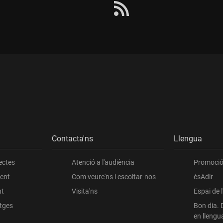
xarxes
socials
Contacta'ns
Llengua
ectes
Atenció a l'audiència
Promoció 
ient
Com veure'ns i escoltar-nos
ésAdir
nt
Visita'ns
Espai de 
atges
Bon dia. 
en llengu