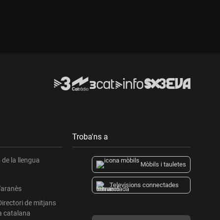
Troba'ns a
de la llengua
Mòbils i tauletes
Televisions connectades
l'aranès
Directori de mitjans
a catalana