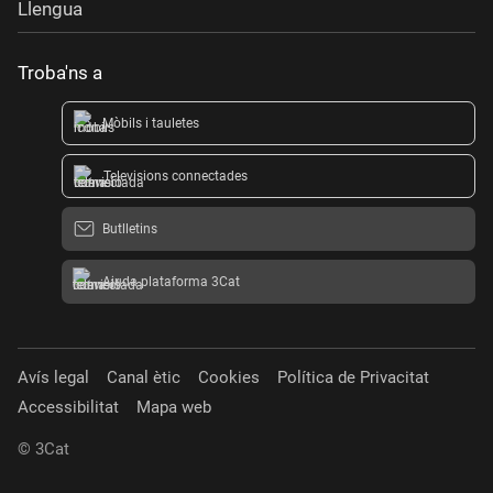
Llengua
Troba'ns a
Mòbils i tauletes
Televisions connectades
Butlletins
Ajuda plataforma 3Cat
Avís legal
Canal ètic
Cookies
Política de Privacitat
Accessibilitat
Mapa web
© 3Cat