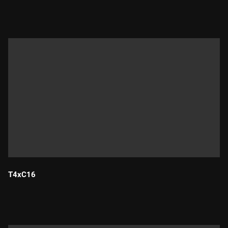
Durada:
T4xC16
Durada: