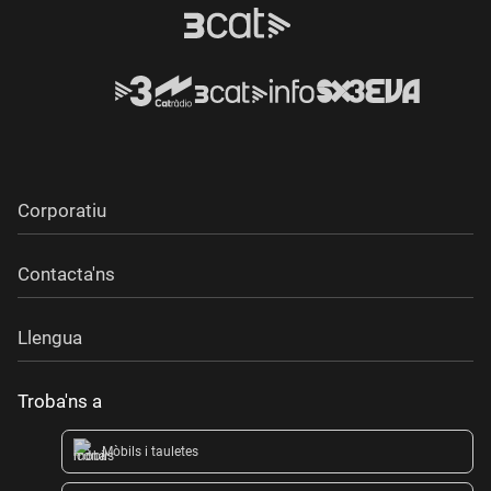
Corporatiu
Contacta'ns
Llengua
Troba'ns a
Mòbils i tauletes