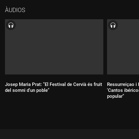
oberta als músics assistents. Amb només 23 anys, el
ÀUDIOS
trompetista català és una de les figures joves més
prometedores del jazz actual. L'hem convidat amb motiu del
seu concert de dijous a quartet i per saber quins són els seus
plans de futur. Al final de l'entrevista ens ha ofert una actuació
en directe que veureu a la web del nostre programa a 3Cat i a la
playlist de 3CatCultura a YouTube.
Josep Maria Prat: "El Festival de Cervià és fruit
Ressurreiçao i
del somni d'un poble"
'Cantos ibérico
popular"
Durada:
Durada: