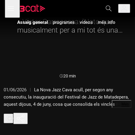
Anar
Anar
Obre
menú
Assaig general
a
al
de
la
contingut
navegació
navegació
Víctor Carrascosa: "Noto que
Assaig general
programes
vídeos
més info
principal
musicalment per a mi tot és una
novetat"
Durada:
20 min
01/06/2026
La Nova Jazz Cava acull, per segon any
consecutiu, la inauguració del Festival de Jazz de Matadepera,
aquest dijous, 4 de juny, cosa que consolida els vincles i la
…
Més
col·laboració entre els dos municipis en favor de la
dinamització de l'escena jazzística i el suport al talent
emergent. La vetllada arrencarà amb el concert del Víctor
Carrascosa Quartet i continuarà amb la Jam Session Golfa,