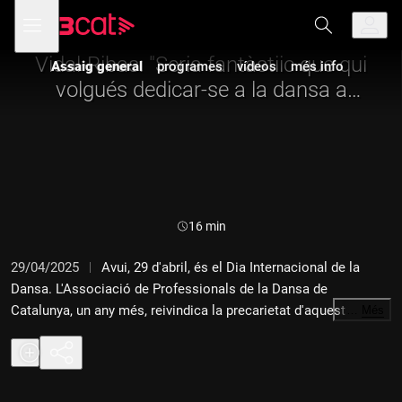
Anar
Anar
Obre
menú
Assaig general
a
al
de
la
contingut
navegació
navegació
Vidal-Ribas: "Seria fantàstiic que qui
Assaig general
programes
vídeos
més info
principal
volgués dedicar-se a la dansa a
Catalunya pogués quedar-s'hi"
Durada:
16 min
29/04/2025
Avui, 29 d'abril, és el Dia Internacional de la
Dansa. L'Associació de Professionals de la Dansa de
Catalunya, un any més, reivindica la precarietat d'aquest sector,
…
Més
i per això avui ens ha acompanyat el president de l'Associació,
Guille Vidal-Ribas.