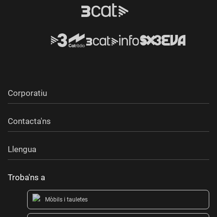
Corporatiu
Contacta'ns
Llengua
Troba'ns a
Mòbils i tauletes