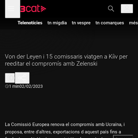
Anar
Anar
Obre
menú
a
al
de
la
contingut
navegació
navegació
Telenotícies
tn migdia
tn vespre
tn comarques
més
principal
Von der Leyen i 15 comissaris viatgen a Kíiv per
reeditar el compromís amb Zelenski
Durada:
1 min
02/02/2023
La Comissió Europea renova el compromís amb Ucraïna, i
proposa, entre d'altres, exportacions d aquest país fins a