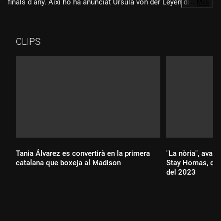
finals d any. Així ho ha anunciat Ursula von der Leyen durant la
…
Més
cimera que es fa a Kíiv, i des d'on el president Zelenski ha
demanat més sancions contra Moscou.
CLIPS
Tania Álvarez es convertirà en la primera
"La nòria", avan
catalana que boxeja al Madison
Stay Homas, que 
del 2023
Durada:
Durada: