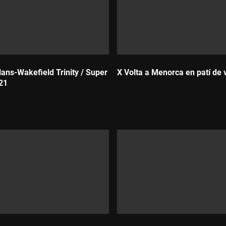
lans-Wakefield Trinity / Super
X Volta a Menorca en patí de 
21
Durada: