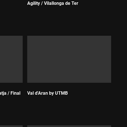
Agility / Vilallonga de Ter
Durada:
ja / Final
Val d'Aran by UTMB
Durada: