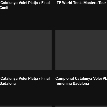
atalunya Vòlei Platja / Final
ITF World Tenis Masters Tour
Cunit
Durada:
atalunya Vòlei Platja / Final
Campionat Catalunya Vòlei Plat
 Badalona
femenina Badalona
Durada: