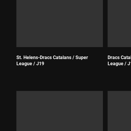
St. Helens-Dracs Catalans / Super
Dracs Cata
League / J19
League / J
Durada:
Durada: