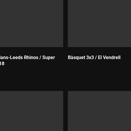
lans-Leeds Rhinos / Super
Bàsquet 3x3 / El Vendrell
18
Durada: