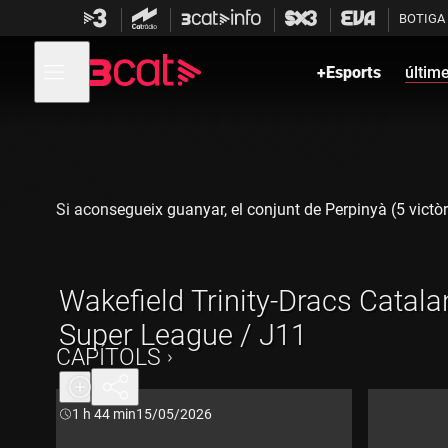
Anar
Anar
BOTIGA
a
al
la
contingut
Obre
navegació
menú
+Esports
últim
de
principal
navegació
Si aconsegueix guanyar, el conjunt de Perpinyà (5 victòri
Wakefield Trinity-Dracs Catala
Super League / J11
CAPÍTOLS
Durada:
1 h 44 min
15/05/2026