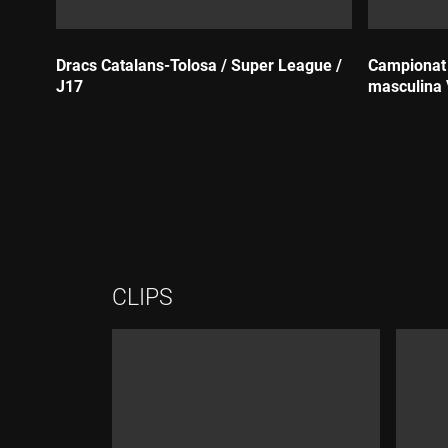
Dracs Catalans-Tolosa / Super League /
Campionat C
J17
masculina 
Durada:
Durada:
CLIPS