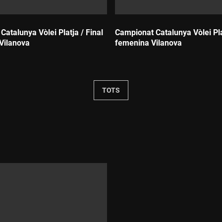
atalunya Vòlei Platja / Final
Campionat Catalunya Vòlei Plat
Vilanova
femenina Vilanova
Durada:
TOTS