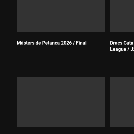
Màsters de Petanca 2026 / Final
Dracs Cata
League / J
Durada:
Durada: