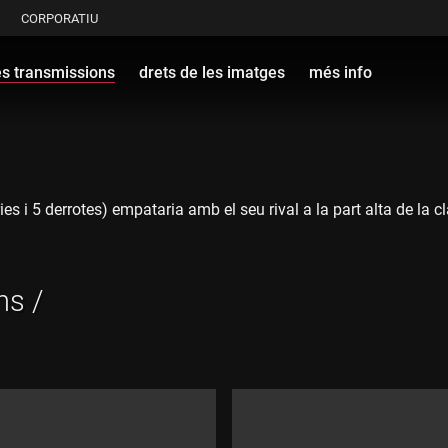
CORPORATIU
es transmissions
drets de les imatges
més info
es i 5 derrotes) empataria amb el seu rival a la part alta de la c
ns /