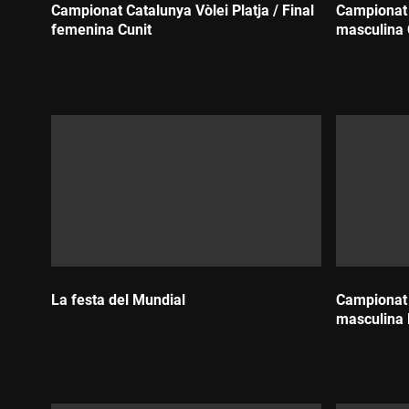
Campionat Catalunya Vòlei Platja / Final
Campionat C
femenina Cunit
masculina 
Durada:
Durada:
La festa del Mundial
Campionat C
masculina
Durada:
Durada: