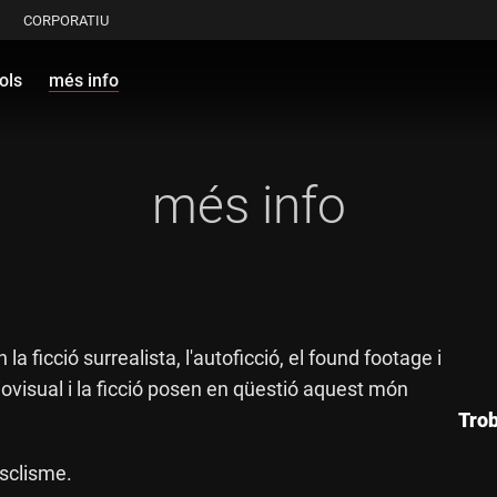
CORPORATIU
ols
més info
més info
a ficció surrealista, l'autoficció, el found footage i
iovisual i la ficció posen en qüestió aquest món
Trob
asclisme.