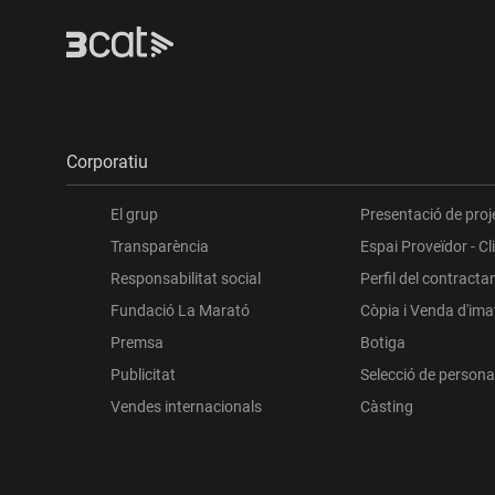
Corporatiu
El grup
Presentació de proj
Transparència
Espai Proveïdor - Cl
Responsabilitat social
Perfil del contracta
Fundació La Marató
Còpia i Venda d'im
Premsa
Botiga
Publicitat
Selecció de persona
Vendes internacionals
Càsting