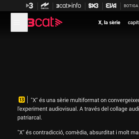
Anar
Anar
BOTIGA
a
al
la
contingut
Obre
navegació
menú
X, la sèrie
capít
de
principal
navegació
"X" és una sèrie multiformat on convergeixen l
l'experiment audiovisual. A través del collage aud
patriarcal.
"X" és contradicció, comèdia, absurditat i molt m