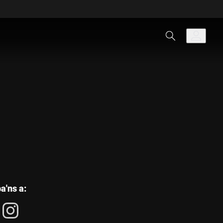
les
a'ns a:
següents
xarxes
socials