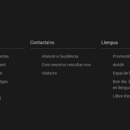
Contacta'ns
Llengua
ectes
Atenció a l'audiència
Promoció 
ient
Com veure'ns i escoltar-nos
ésAdir
nt
Visita'ns
Espai de 
atges
Bon dia. 
en llengu
Llibre d'es
l