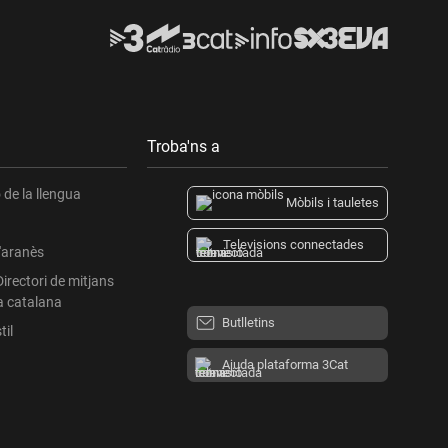
Troba'ns a
de la llengua
Mòbils i tauletes
Televisions connectades
l'aranès
Directori de mitjans
a catalana
Butlletins
til
Ajuda plataforma 3Cat