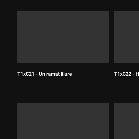
T1xC21 - Un ramat lliure
T1xC22 - Ha
Durada:
Durada: