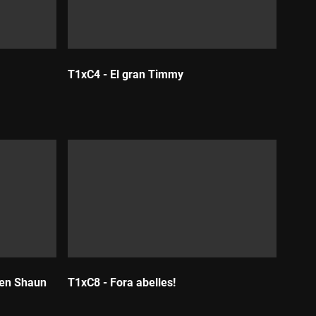
T1xC4 - El gran Timmy
Durada:
 en Shaun
T1xC8 - Fora abelles!
Durada: