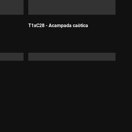
T1xC28 - Acampada caòtica
Durada:
bula
T1xC32 - La neboda del granger
Durada: