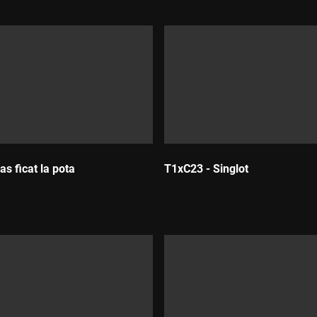
s ficat la pota
T1xC23 - Singlot
Durada: