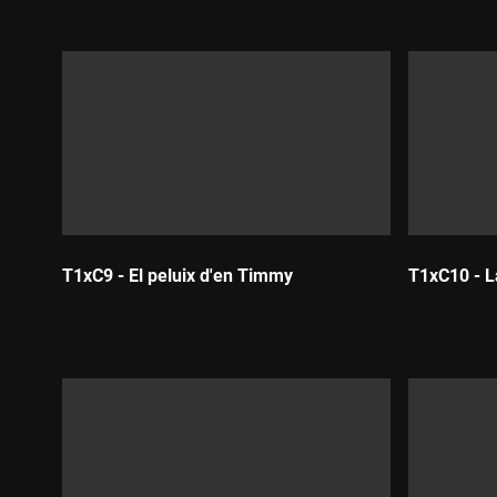
T1xC9 - El peluix d'en Timmy
T1xC10 - L
Durada:
Durada: