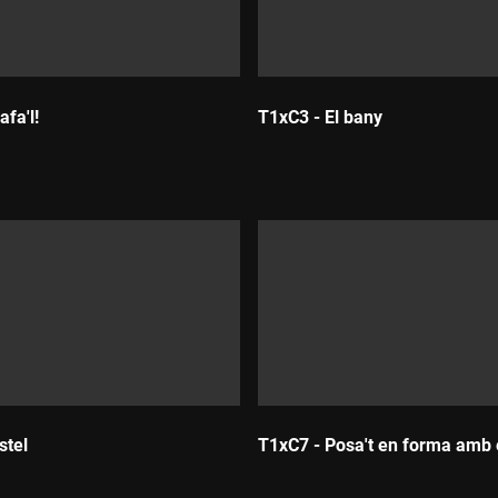
fa'l!
T1xC3 - El bany
Durada:
stel
T1xC7 - Posa't en forma amb
Durada: