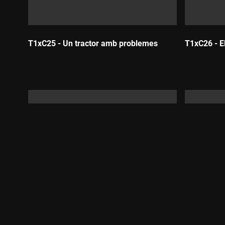
T1xC25 - Un tractor amb problemes
T1xC26 - El
Durada:
Durada:
T1xC29 - Salveu l'arbre!
T1xC30 - E
Durada:
Durada: