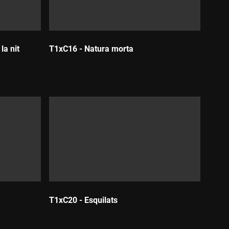
la nit
T1xC16 - Natura morta
Durada:
T1xC20 - Esquilats
Durada: