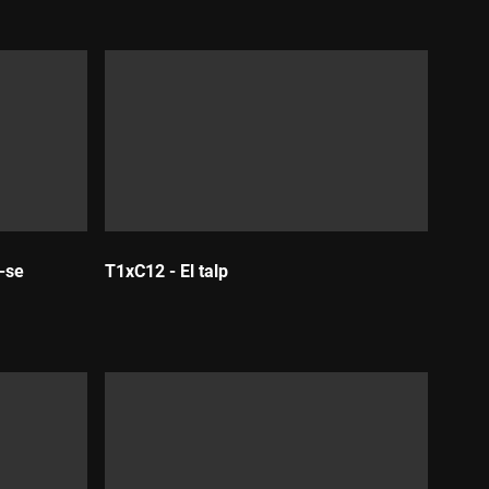
-se
T1xC12 - El talp
Durada: