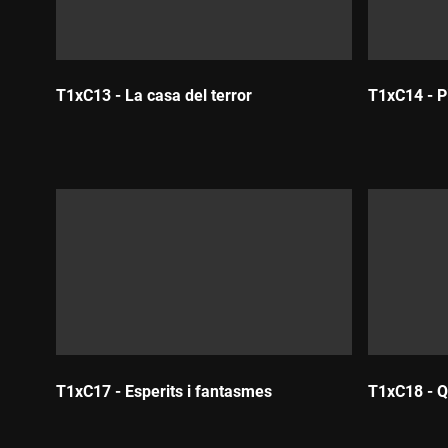
T1xC13 - La casa del terror
T1xC14 - Pi
Durada:
Durada:
T1xC17 - Esperits i fantasmes
T1xC18 - Q
Durada:
Durada: