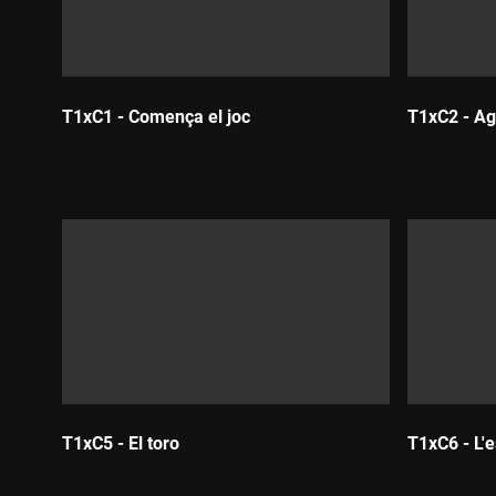
T1xC1 - Comença el joc
T1xC2 - Aga
Durada:
Durada:
T1xC5 - El toro
T1xC6 - L'e
Durada:
Durada: