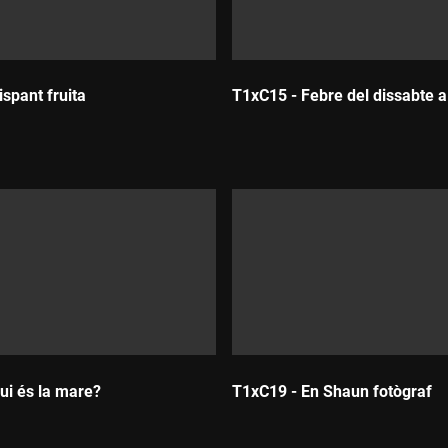
spant fruita
T1xC15 - Febre del dissabte a 
Durada:
ui és la mare?
T1xC19 - En Shaun fotògraf
Durada: