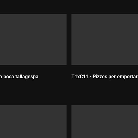
a boca tallagespa
T1xC11 - Pizzes per emportar
Durada: