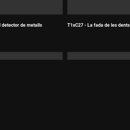
 detector de metalls
T1xC27 - La fada de les dents
Durada:
n Shaun, granger
T1xC31 - Una ovella somnàm
Durada: