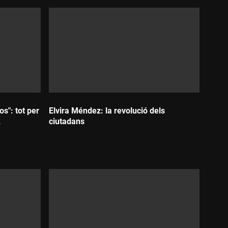
s": tot per
Elvira Méndez: la revolució dels
.
ciutadans
Durada: