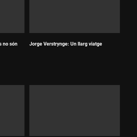
s no són
Jorge Verstrynge: Un llarg viatge
Durada: