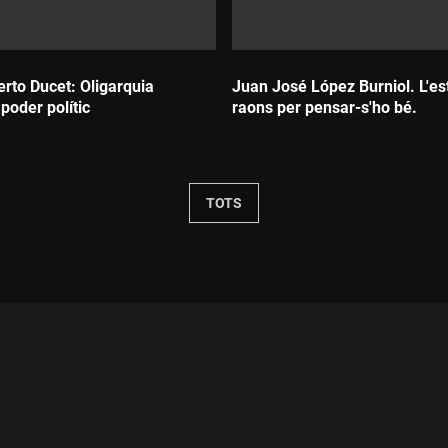
rto Ducet: Oligarquia
Juan José López Burniol. L'est
 poder polític
raons per pensar-s'ho bé.
Durada:
TOTS