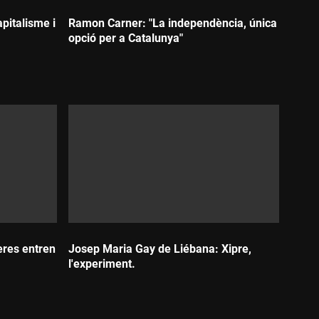
apitalisme i
Ramon Carner: "La independència, única
opció per a Catalunya"
Durada:
eres entren
Josep Maria Gay de Liébana: Xipre,
l'experiment.
Durada: