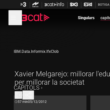
Anar
Anar
BOTIGA
a
al
la
contingut
Obre
navegació
menú
Singulars
capít
de
principal
navegació
IBM.Data.Informix.IfxClob
Xavier Melgarejo: millorar l'ed
per millorar la societat
CAPÍTOLS
Durada:
57 min
05/12/2012