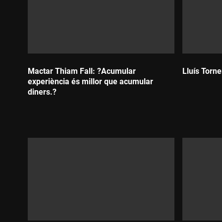
Mactar Thiam Fall: ?Acumular
Lluís Torne
experiència és millor que acumular
Durada:
diners.?
Durada: