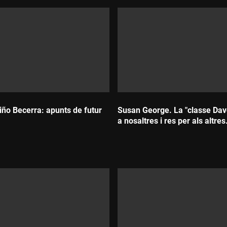
iño Becerra: apunts de futur
Susan George. La "classe Davo
a nosaltres i res per als altres
Durada: