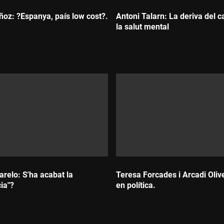
z: ?Espanya, país low cost?.
Antoni Talarn: La deriva del c
la salut mental
Durada:
elo: S'ha acabat la
Teresa Forcades i Arcadi Oliv
ia"?
en política.
Durada: