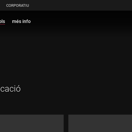
CORPORATIU
ols
més info
ucació