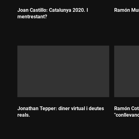
Joan Castillo: Catalunya 2020. I
Ramón Muño
mentrestant?
Durada:
Durada:
Jonathan Tepper: diner virtual i deutes
Ramón Cotar
reals.
"conllevanc
Durada:
Durada: