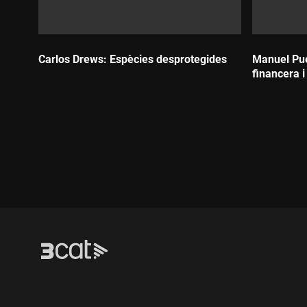
Carlos Drews: Espècies desprotegides
Manuel Pue
financera i
Durada:
Durada: