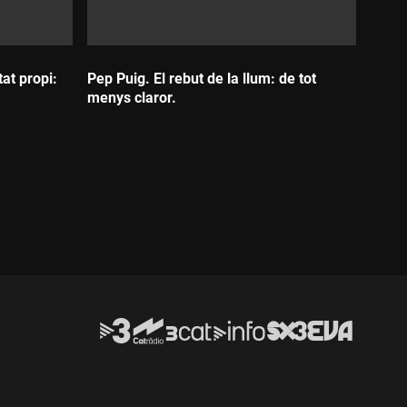
at propi:
Pep Puig. El rebut de la llum: de tot
menys claror.
Durada: