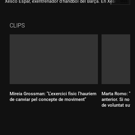
Xesco Espar, exentrenador d'handbol del Barça. En Xesco és
…
Més
partidari d'apujar de nivell pel que fa als nostres hàbits diaris.
Diu que cal cultivar els hàbits del coratge, de l'ambició i de
l'excel·lència, però també l'hàbit de ser millor persona cada
CLIPS
dia.
Mireia Grossman: "L'exercici físic l'hauríem
Marta Romo: "El 
de canviar pel concepte de moviment"
anterior. Si no 
de voluntat sufic
Durada:
Durada: