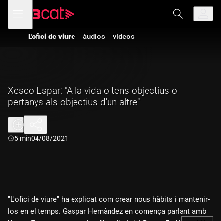
Anar
Anar
Obre
menú
a
al
de
la
contingut
navegació
navegació
L'ofici de viure
àudios
vídeos
principal
Xesco Espar: "A la vida o tens objectius o
pertanys als objectius d'un altre"
Durada:
5 min
04/08/2021
"L'ofici de viure" ha explicat com crear nous hàbits i mantenir-
los en el temps. Gaspar Hernàndez en comença parlant amb