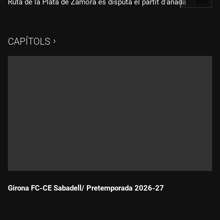
Ruta de la Plata de Zamora es disputa el partit d'anada
…
Més
d'aquesta final per l'ascens a Segona Divisió. Amb la narració
de Jordi Sunyer i l'anàlisi d'Alberto Manga.
CAPÍTOLS
Girona FC-CE Sabadell/ Pretemporada 2026-27
Durada: