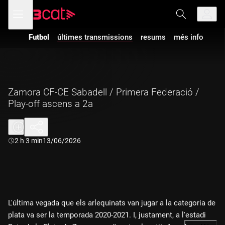
Anar
Anar
Obre
menú
a
al
de
la
contingut
navegació
navegació
Futbol
últimes transmissions
resums
més info
principal
Zamora CF-CE Sabadell / Primera Federació /
Play-off ascens a 2a
Durada:
2 h 3 min
13/06/2026
L'última vegada que els arlequinats van jugar a la categoria de
plata va ser la temporada 2020-2021. I, justament, a l'estadi