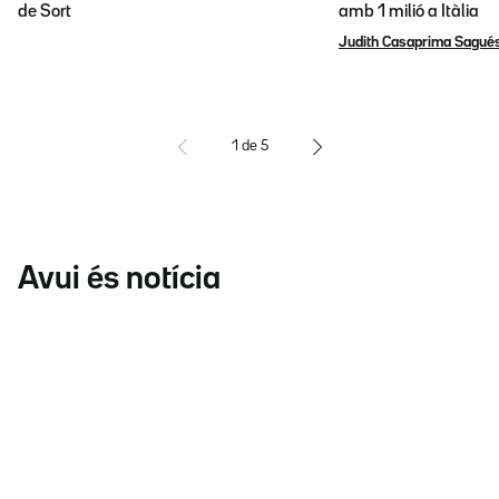
de Sort
amb 1 milió a Itàlia
Judith Casaprima Sagué
1
de
5
Avui és notícia