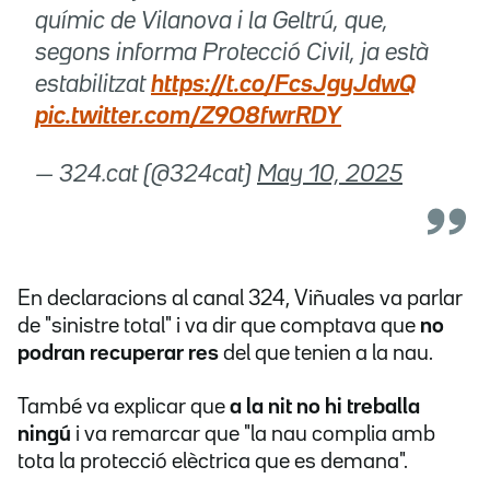
químic de Vilanova i la Geltrú, que,
segons informa Protecció Civil, ja està
estabilitzat
https://t.co/FcsJgyJdwQ
pic.twitter.com/Z9O8fwrRDY
— 324.cat (@324cat)
May 10, 2025
En declaracions al canal 324, Viñuales va parlar
de "sinistre total" i va dir que comptava que
no
podran recuperar res
del que tenien a la nau.
També va explicar que
a la nit no hi treballa
ningú
i va remarcar que "la nau complia amb
tota la protecció elèctrica que es demana".