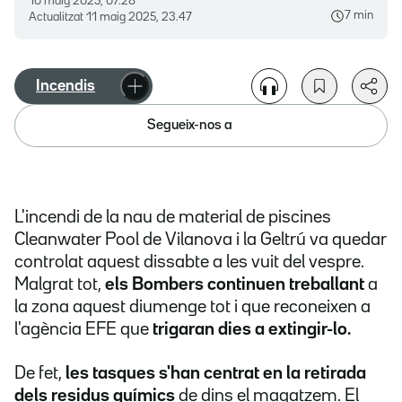
10 maig 2025, 07.28
7 min
Actualitzat
11 maig 2025, 23.47
Incendis
Segueix-nos a
L'incendi de la nau de material de piscines
Cleanwater Pool de Vilanova i la Geltrú va quedar
controlat aquest dissabte a les vuit del vespre.
Malgrat tot,
els Bombers continuen treballant
a
la zona aquest diumenge tot i que reconeixen a
l'agència EFE que
trigaran dies a extingir-lo.
De fet,
les tasques s'han centrat en la retirada
dels residus químics
de dins el magatzem. El