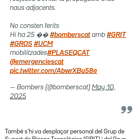
naus adjacents.
No consten ferits
Hi ha 25 ��
#bomberscat
amb
#GRIT
#GROS
#UCM
mobilitzades
#PLASEQCAT
@emergenciescat
pic.twitter.com/AbwrXBu58e
— Bombers (@bomberscat)
May 10,
2025
També s'hi va desplaçar personal del Grup de