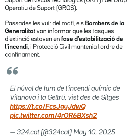
Suport de Riscos Tecnològics (GRIT) i del Grup
Operatiu de Suport (GROS).
Passades les vuit del matí, els
Bombers de la
Generalitat
van informar que les tasques
d'extinció estaven en
fase d'estabilització de
l'incendi
, i Protecció Civil mantenia l'ordre de
confinament.
El núvol de fum de l'incendi químic de
Vilanova i la Geltrú, vist des de Sitges
https://t.co/FcsJgyJdwQ
pic.twitter.com/4rOR6BXsh2
— 324.cat (@324cat)
May 10, 2025