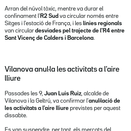
Arran del núvol tòxic, mentre va durar el
confinament l'
R2 Sud
va circular només entre
Sitges i l'estació de França, i les
línies regionals
van circular
desviades pel trajecte de l'R4 entre
Sant Vicenç de Calders i Barcelona
.
Vilanova anul·la les activitats a l'aire
lliure
Passades les 9,
Juan Luis Ruiz
, alcalde de
Vilanova i la Geltrú, va confirmar l'
anul·lació de
les activitats a l'aire lliure
previstes per aquest
dissabte.
Es van suspendre, per tant, els mercats del