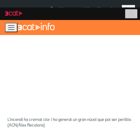
Anar
Anar
Més
a
al
És notícia:
Itàlia
Ulleres eclipsi
la
contingut
navegació
principal
L'incendi ha cremat clor i ha generat un gran núvol que pot ser perillós
(ACN/Àlex Recolons)