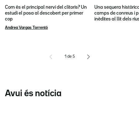
Com és el principal nervi del clítoris? Un
Una sequera històric
estudi el posa al descobert per primer
camps de conreus i p
cop
inèdites al llit dels riu
Andrea Vargas Torrentó
1
de
5
Avui és notícia