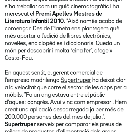
s'ha treballat com un guió cinematogràfic i ha
merescut el
Premi Apel·les Mestres de
Literatura Infantil 2010
. "Això només acaba de
començar. Des de Planeta ens plantegem què
més aportar a l'edició de llibres electrònics,
novel·les, enciclopèdies i diccionaris. Queda un
món per descobrir i molta feina fer", afegeix
Costa-Pau.
En aquest sentit, el gerent comercial de
l'empresa madrilenya
Supertruper
ha deixat clar
a la velocitat que corre el sector de les apps per a
mòbils. "Fa un any estava entre el públic
d'aquest congrés. Avui vinc com empresari. Hem
creat una aplicació descarregada ja per més de
200.000 persones des del mes de juliol".
Supertruper
serveix per comparar els preus de
milers de productes d'alimentació dels grans