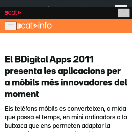
Anar
Anar
Més
a
al
És notícia:
Itàlia
Ulleres eclipsi
la
contingut
navegació
principal
El BDigital Apps 2011
presenta les aplicacions per
a mòbils més innovadores del
moment
Els telèfons mòbils es converteixen, a mida
que passa el temps, en mini ordinadors a la
butxaca que ens permeten adaptar la