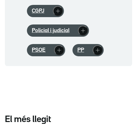
CGPJ
Policial i judicial
PSOE
PP
El més llegit