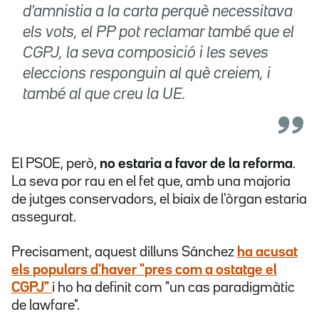
d'amnistia a la carta perquè necessitava
els vots, el PP pot reclamar també que el
CGPJ, la seva composició i les seves
eleccions responguin al què creiem, i
també al que creu la UE.
El PSOE, però,
no estaria a favor de la reforma
.
La seva por rau en el fet que, amb una majoria
de jutges conservadors, el biaix de l'òrgan estaria
assegurat.
Precisament, aquest dilluns Sánchez
ha acusat
els populars d'haver "pres com a ostatge el
CGPJ"
i ho ha definit com "un cas paradigmàtic
de lawfare".