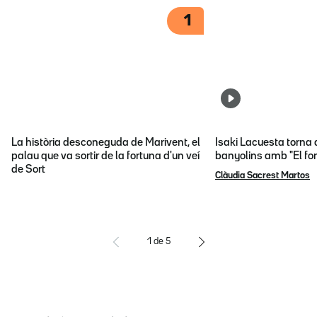
1
La història desconeguda de Marivent, el
Isaki Lacuesta torna 
palau que va sortir de la fortuna d'un veí
banyolins amb "El fon
de Sort
Clàudia Sacrest Martos
1
de
5