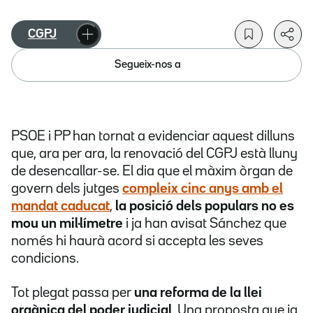
CGPJ
Segueix-nos a
PSOE i PP han tornat a evidenciar aquest dilluns
que, ara per ara, la renovació del CGPJ està lluny
de desencallar-se. El dia que el màxim òrgan de
govern dels jutges
compleix cinc anys amb el
mandat caducat
,
la posició dels populars no es
mou un mil·límetre
i ja han avisat Sánchez que
només hi haurà acord si accepta les seves
condicions.
Tot plegat passa per
una reforma de la llei
orgànica del poder judicial
. Una proposta que ja