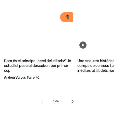
1
Com és el principal nervi del clítoris? Un
Una sequera històric
estudi el posa al descobert per primer
camps de conreus i p
cop
inèdites al llit dels riu
Andrea Vargas Torrentó
1
de
5