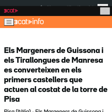
Anar
Anar
Més
a
al
És notícia:
Itàlia
Ulleres eclipsi
la
contingut
navegació
principal
Els Margeners de Guissona i
els Tirallongues de Manresa
es converteixen en els
primers castellers que
actuen al costat de la torre de
Pisa