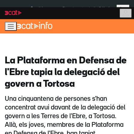
Anar
Anar
Més
a
al
És notícia:
Pluges Inuncat
Institut Tailàndia
la
contingut
navegació
principal
La Plataforma en Defensa de
l'Ebre tapia la delegació del
govern a Tortosa
Una cinquantena de persones s'han
concentrat avui davant de la delegació del
govern a les Terres de l'Ebre, a Tortosa.
Allà, els joves, membres de la Plataforma
en Defensa de l'Ebre, han tapiat