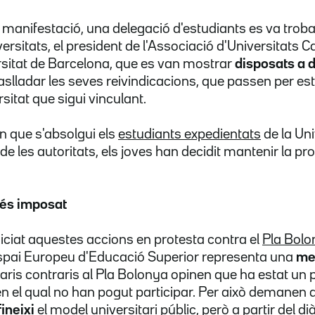
a manifestació, una delegació d'estudiants es va trob
sitats, el president de l'Associació d'Universitats Ca
rsitat de Barcelona, que es van mostrar
disposats a 
aslladar les seves reivindicacions, que passen per es
rsitat que sigui vinculant.
n que s'absolgui els
estudiants expedientats
de la Un
ó de les autoritats, els joves han decidit mantenir la p
cés imposat
niciat aquestes accions en protesta contra el
Pla Bolo
'Espai Europeu d'Educació Superior representa una
mer
taris contraris al Pla Bolonya opinen que ha estat un
en el qual no han pogut participar. Per això demanen
fineixi
el model universitari públic, però a partir del 