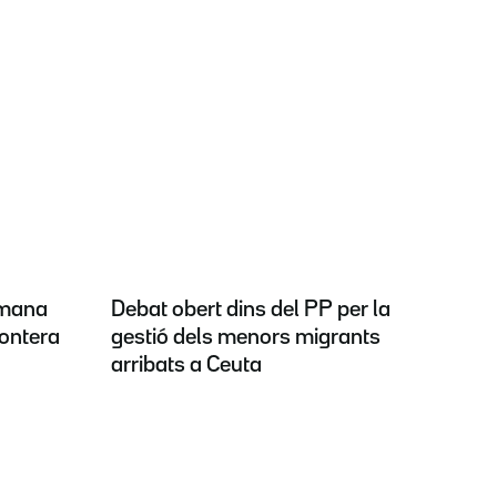
emana
Debat obert dins del PP per la
rontera
gestió dels menors migrants
arribats a Ceuta