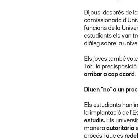
Dijous, després de l
comissionada d'Univer
funcions de la Unive
estudiants els van tr
diàleg sobre la unive
Els joves també vole
Tot i la predisposici
arribar a cap acord
.
Diuen "no" a un pro
Els estudiants han i
la implantació de l
estudis.
Els universi
manera
autoritària
procés i que es
rede