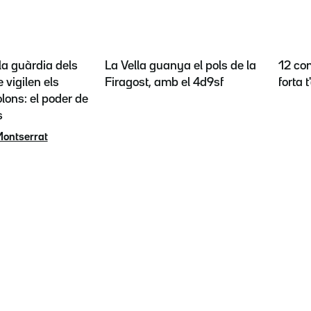
la guàrdia dels
La Vella guanya el pols de la
12 con
 vigilen els
Firagost, amb el 4d9sf
forta 
lons: el poder de
s
Montserrat