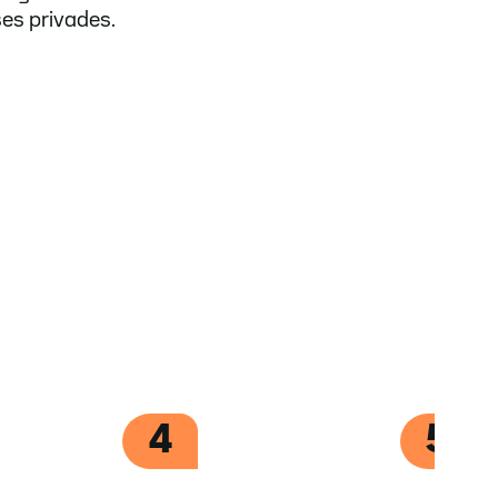
ses privades.
4
5