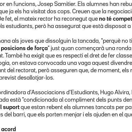
tor en funcions, Josep Samitier. Els alumnes han rebutj
que ja els ha visitat dos cops. Creuen que la negociac
De fet, el mateix rector ha reconegut que
no té compe
els estudiants, però ha assegurat que està disposat a 
na als joves que dissolguin la tancada, "perquè no tin
t
posicions de força
" just quan començarà una ronda 
tat. També ha exigit que es respecti el dret de fer clas
logia, on estava convocada una vaga aquest divendre
t del rectorat, però asseguren que, de moment, els 
previst desallotjar-los.
ordinadora d'Associacions d'Estudiants, Hugo Alvira, 
cada està "condicionada al compliment dels punts dem
l suport
que estan rebent els alumnes tancats per par
s del barri, que els porten menjar i els ajuden en el qu
 acord