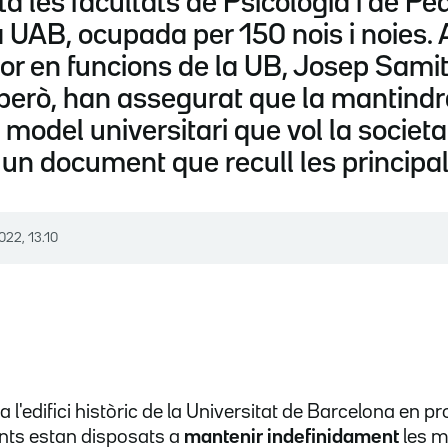
ta les facultats de Psicologia i de Pe
la UAB, ocupada per 150 nois i noies. 
tor en funcions de la UB, Josep Samit
però, han assegurat que la mantindra
model universitari que vol la societat
 un document que recull les principal
022, 13.10
a l'edifici històric de la Universitat de Barcelona en pr
ants estan disposats a
mantenir indefinidament
les mo