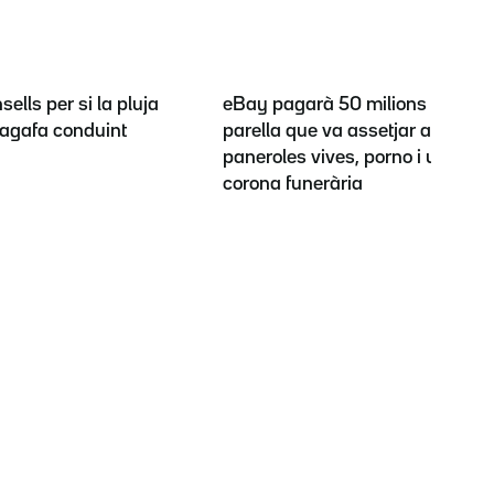
sells per si la pluja
eBay pagarà 50 milions a la
t'agafa conduint
parella que va assetjar amb
paneroles vives, porno i una
corona funerària