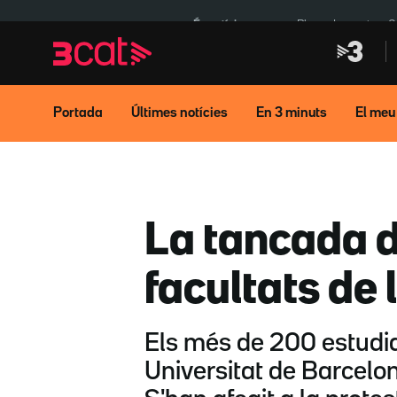
Anar
Anar
a
al
És notícia:
Pluges Inuncat
C
la
contingut
navegació
principal
Portada
Últimes notícies
En 3 minuts
El meu
La tancada d
facultats de 
Els més de 200 estudian
Universitat de Barcelon