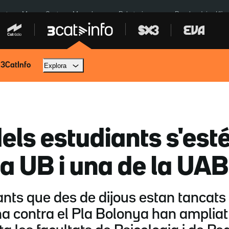
euta
Menors Ceuta
Mercabarna
Robatoris coure
Bombardejos Kíiv
 3CatInfo
Explora
els estudiants s'est
la UB i una de la UAB
ts que des de dijous estan tancats a l
a contra el Pla Bolonya han ampliat 