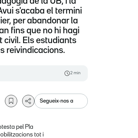
dagogia de la UB, i la
Avui s'acaba el termini
ier, per abandonar la
n fins que no hi hagi
 civil. Els estudiants
s reivindicacions.
2 min
Segueix-nos a
otesta pel Pla
bilitzacions tot i