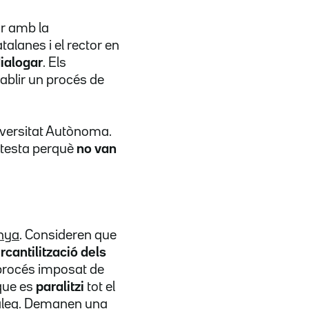
ar amb la
talanes i el rector en
dialogar
. Els
tablir un procés de
iversitat Autònoma.
rotesta perquè
no van
nya
. Consideren que
cantilització dels
 procés imposat de
 que es
paralitzi
tot el
diàleg. Demanen una