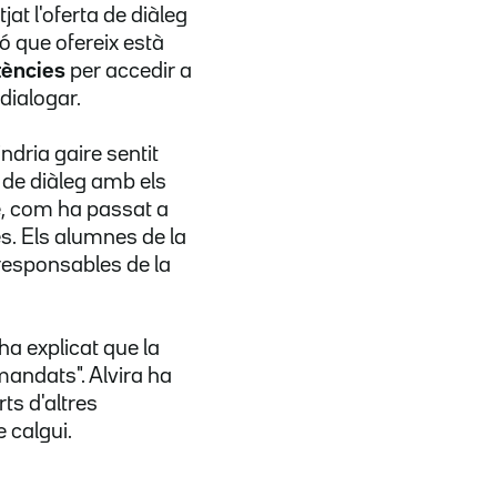
at l'oferta de diàleg
ió que ofereix està
tències
per accedir a
dialogar.
dria gaire sentit
de diàleg amb els
se, com ha passat a
s. Els alumnes de la
responsables de la
ha explicat que la
andats". Alvira ha
ts d'altres
e calgui.