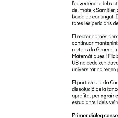
l'advertència del rec
del mateix Samitier, 
buida de contingut. 
totes les peticions d
El rector només dema
continuar mantenin
rectors i la Generali
Matemàtiques i Filo
UB no cedeixen davan
universitat no tenen 
El portaveu de la Co
dissolució de la tan
aprofitat per
agrair e
estudiants i dels veïn
Primer diàleg sense