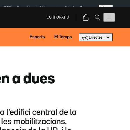
Més
ERC
SpaceX
Isaki Lacuesta
Sánchez Europa
CORPORATIU
Esports
El Temps
Directes
én a dues
'edifici central de la
les mobilitzacions.