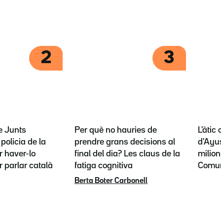
2
3
e Junts
Per què no hauries de
L'àtic
policia de la
prendre grans decisions al
d'Ayus
 haver-lo
final del dia? Les claus de la
milion
r parlar català
fatiga cognitiva
Comun
Berta Boter Carbonell