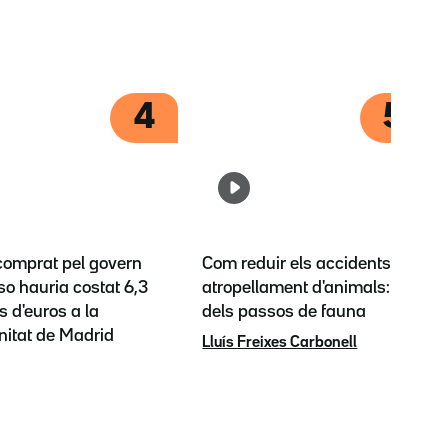
4
5
 comprat pel govern
Com reduir els accidents per
o hauria costat 6,3
atropellament d'animals: l'èxit
s d'euros a la
dels passos de fauna
itat de Madrid
Lluís Freixes Carbonell