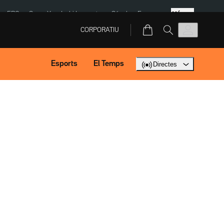
Més
ERC
SpaceX
Isaki Lacuesta
Sánchez Europa
CORPORATIU
Esports
El Temps
Directes