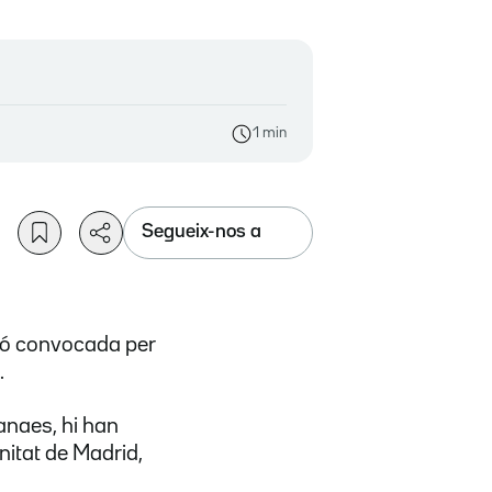
1 min
Segueix-nos a
ió convocada per
.
anaes, hi han
unitat de Madrid,