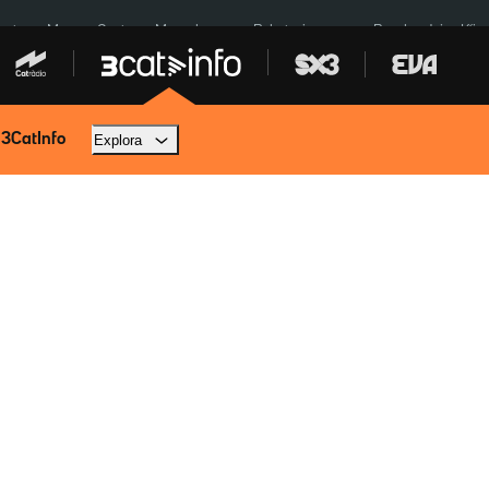
euta
Menors Ceuta
Mercabarna
Robatoris coure
Bombardejos Kíiv
 3CatInfo
Explora