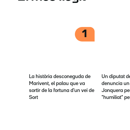
1
La història desconeguda de
Un diputat d
Marivent, el palau que va
denuncia un 
sortir de la fortuna d'un veí de
Jonquera per
Sort
"humiliat" pe