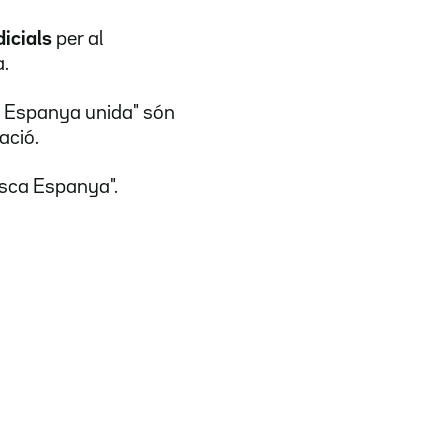
icials
per al
a.
sca Espanya unida" són
ació.
isca Espanya".