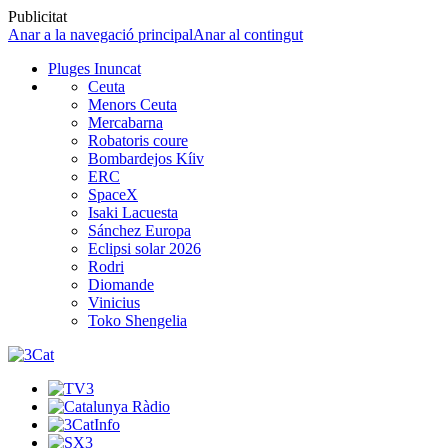
Publicitat
Anar a la navegació principal
Anar al contingut
Pluges Inuncat
Ceuta
Menors Ceuta
Mercabarna
Robatoris coure
Bombardejos Kíiv
ERC
SpaceX
Isaki Lacuesta
Sánchez Europa
Eclipsi solar 2026
Rodri
Diomande
Vinicius
Toko Shengelia