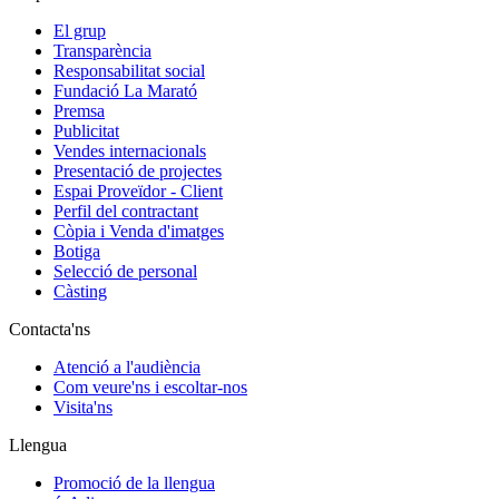
El grup
Transparència
Responsabilitat social
Fundació La Marató
Premsa
Publicitat
Vendes internacionals
Presentació de projectes
Espai Proveïdor - Client
Perfil del contractant
Còpia i Venda d'imatges
Botiga
Selecció de personal
Càsting
Contacta'ns
Atenció a l'audiència
Com veure'ns i escoltar-nos
Visita'ns
Llengua
Promoció de la llengua