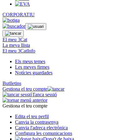
CORPORATIU
El meu 3Cat
La meva llista
El meu 3CatInfo
Els meus temes
Les meves firmes
Notícies guardades
Butlletins
Gestiona el teu compte
Tanca sessió
Gestiona el teu compte
Edita el teu perfil
Canvia la contrasenya
Canvia l'adreça electrònica
Configura les comunicacions
Dona't de baixa