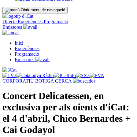
Obrir menu de navegació
Directe
Experiències
Programació
Emissores
Inici
Experiències
Programació
Emissores
CORPORATIU
BOTIGA
CERCA
Concert Delicatessen, en
exclusiva per als oients d'iCat:
el 4 d'abril, Chico Bernardes +
Cai Godayol