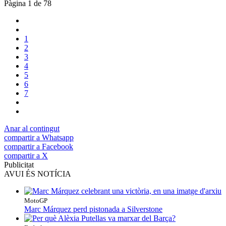
Pàgina 1 de 78
1
2
3
4
5
6
7
Anar al contingut
compartir a Whatsapp
compartir a Facebook
compartir a X
Publicitat
AVUI ÉS NOTÍCIA
MotoGP
Marc Márquez perd pistonada a Silverstone