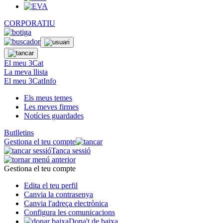
CORPORATIU
El meu 3Cat
La meva llista
El meu 3CatInfo
Els meus temes
Les meves firmes
Notícies guardades
Butlletins
Gestiona el teu compte
Tanca sessió
Gestiona el teu compte
Edita el teu perfil
Canvia la contrasenya
Canvia l'adreça electrònica
Configura les comunicacions
Dona't de baixa