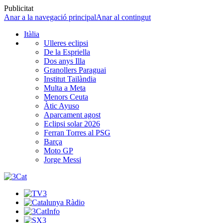
Publicitat
Anar a la navegació principal
Anar al contingut
Itàlia
Ulleres eclipsi
De la Espriella
Dos anys Illa
Granollers Paraguai
Institut Tailàndia
Multa a Meta
Menors Ceuta
Àtic Ayuso
Aparcament agost
Eclipsi solar 2026
Ferran Torres al PSG
Barça
Moto GP
Jorge Messi