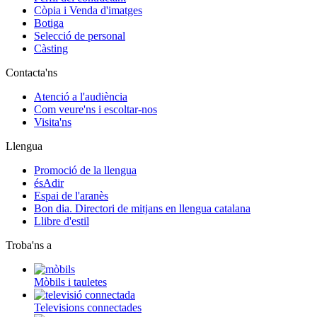
Còpia i Venda d'imatges
Botiga
Selecció de personal
Càsting
Contacta'ns
Atenció a l'audiència
Com veure'ns i escoltar-nos
Visita'ns
Llengua
Promoció de la llengua
ésAdir
Espai de l'aranès
Bon dia. Directori de mitjans en llengua catalana
Llibre d'estil
Troba'ns a
Mòbils i tauletes
Televisions connectades