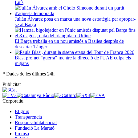
Luís
Julián Álvarez posa en marxa una nova estratègia per apropar-
se al Barça
El Barça treballa en un nou amistós a Basilea després de
descartar Tànger
Blasi promet "guerra" mentre la direcció de l'UAE culpa els
mitjans
* Dades de les últimes 24h
Publicitat
Corporatiu
El grup
Transparència
Responsabilitat social
Fundació La Marató
Premsa