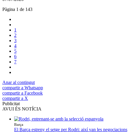
Pàgina 1 de 143
1
2
3
4
5
6
7
Anar al contingut
compartir a Whatsapp
compartir a Facebook
compartir a X
Publicitat
AVUI ÉS NOTÍCIA
Barça
El Barça estreny el setge per Rodri: així van les negociacions