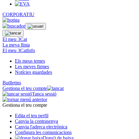
CORPORATIU
El meu 3Cat
La meva llista
El meu 3CatInfo
Els meus temes
Les meves firmes
Notícies guardades
Butlletins
Gestiona el teu compte
Tanca sessió
Gestiona el teu compte
Edita el teu perfil
Canvia la contrasenya
Canvia l'adreça electrònica
Configura les comunicacions
Dona't de baixa