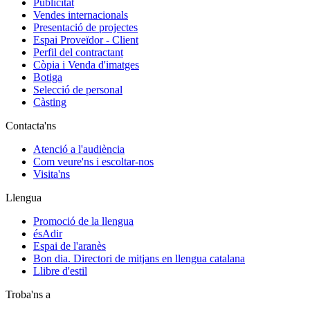
Publicitat
Vendes internacionals
Presentació de projectes
Espai Proveïdor - Client
Perfil del contractant
Còpia i Venda d'imatges
Botiga
Selecció de personal
Càsting
Contacta'ns
Atenció a l'audiència
Com veure'ns i escoltar-nos
Visita'ns
Llengua
Promoció de la llengua
ésAdir
Espai de l'aranès
Bon dia. Directori de mitjans en llengua catalana
Llibre d'estil
Troba'ns a