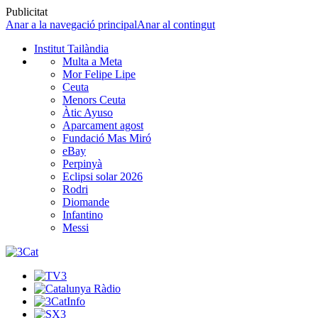
Publicitat
Anar a la navegació principal
Anar al contingut
Institut Tailàndia
Multa a Meta
Mor Felipe Lipe
Ceuta
Menors Ceuta
Àtic Ayuso
Aparcament agost
Fundació Mas Miró
eBay
Perpinyà
Eclipsi solar 2026
Rodri
Diomande
Infantino
Messi