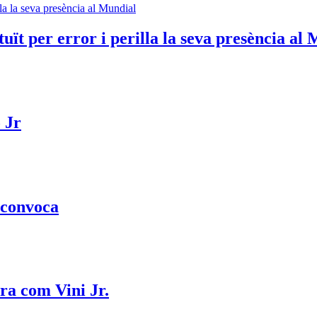
uït per error i perilla la seva presència al
 Jr
 convoca
ra com Vini Jr.