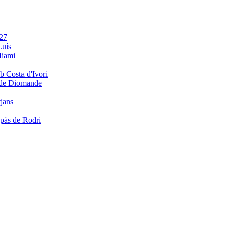
Luís
e de Diomande
tjans
aspàs de Rodri