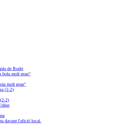
aspàs de Rodri
bola molt gran"
(2-2)
ine