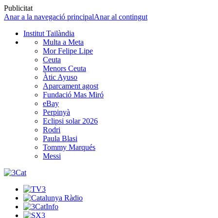
Publicitat
Anar a la navegació principal
Anar al contingut
Institut Tailàndia
Multa a Meta
Mor Felipe Lipe
Ceuta
Menors Ceuta
Àtic Ayuso
Aparcament agost
Fundació Mas Miró
eBay
Perpinyà
Eclipsi solar 2026
Rodri
Paula Blasi
Tommy Marqués
Messi