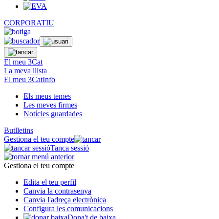
CORPORATIU
El meu 3Cat
La meva llista
El meu 3CatInfo
Els meus temes
Les meves firmes
Notícies guardades
Butlletins
Gestiona el teu compte
Tanca sessió
Gestiona el teu compte
Edita el teu perfil
Canvia la contrasenya
Canvia l'adreça electrònica
Configura les comunicacions
Dona't de baixa