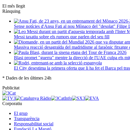
El més llegit
Rànquing
Sense notícies d'Ansu Fati al nou Mònaco del "desolat" Filipe 
Messi taxatiu sobre els rumors que parlen del seu fill
Massiva reacció desagraïda del madridisme al faraònic fitxatg
Blasi promet "guerra" mentre la direcció de l'UAE culpa els mi
El City desestima la primera oferta que li ha fet el Barça pel tr
* Dades de les últimes 24h
Publicitat
Corporatiu
El grup
Transparència
Responsabilitat social
Fundació La Marató