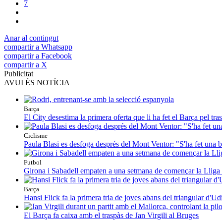
7
Anar al contingut
compartir a Whatsapp
compartir a Facebook
compartir a X
Publicitat
AVUI ÉS NOTÍCIA
Barça
El City desestima la primera oferta que li ha fet el Barça pel tr
Ciclisme
Paula Blasi es desfoga després del Mont Ventor: "S'ha fet una 
Futbol
Girona i Sabadell empaten a una setmana de començar la Lliga 
Barça
Hansi Flick fa la primera tria de joves abans del triangular d'Ud
El Barça fa caixa amb el traspàs de Jan Virgili al Bruges