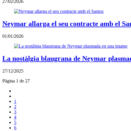
27/02/2026
Neymar allarga el seu contracte amb el Sa
01/01/2026
La nostàlgia blaugrana de Neymar plasma
27/12/2025
Pàgina 1 de 27
1
2
3
4
5
6