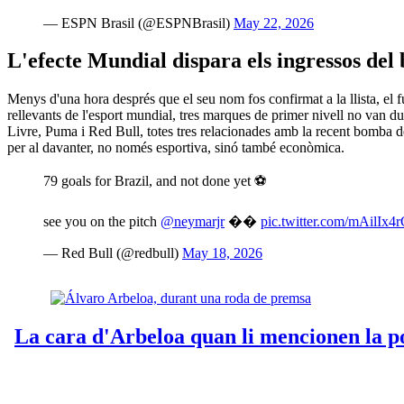
— ESPN Brasil (@ESPNBrasil)
May 22, 2026
L'efecte Mundial dispara els ingressos del 
Menys d'una hora després que el seu nom fos confirmat a la llista, el f
rellevants de l'esport mundial, tres marques de primer nivell no van 
Livre, Puma i Red Bull, totes tres relacionades amb la recent bomba 
per al davanter, no només esportiva, sinó també econòmica.
79 goals for Brazil, and not done yet ⚽️
see you on the pitch
@neymarjr
��
pic.twitter.com/mAilIx4
— Red Bull (@redbull)
May 18, 2026