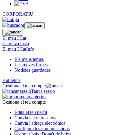
CORPORATIU
El meu 3Cat
La meva llista
El meu 3CatInfo
Els meus temes
Les meves firmes
Notícies guardades
Butlletins
Gestiona el teu compte
Tanca sessió
Gestiona el teu compte
Edita el teu perfil
Canvia la contrasenya
Canvia l'adreça electrònica
Configura les comunicacions
Dona't de baixa