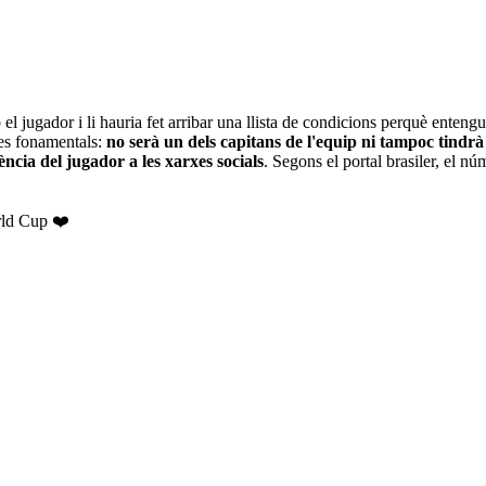
jugador i li hauria fet arribar una llista de condicions perquè entengui e
tes fonamentals:
no serà un dels capitans de l'equip ni tampoc tindrà u
ència del jugador a les xarxes socials
. Segons el portal brasiler, el n
rld Cup ❤️