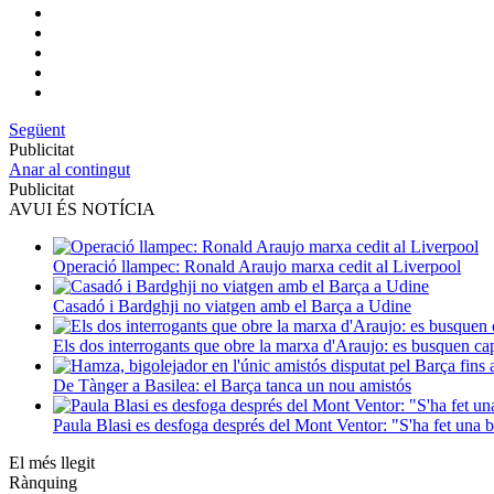
Següent
Publicitat
Anar al contingut
Publicitat
AVUI ÉS NOTÍCIA
Operació llampec: Ronald Araujo marxa cedit al Liverpool
Casadó i Bardghji no viatgen amb el Barça a Udine
Els dos interrogants que obre la marxa d'Araujo: es busquen capi
De Tànger a Basilea: el Barça tanca un nou amistós
Paula Blasi es desfoga després del Mont Ventor: "S'ha fet una 
El més llegit
Rànquing