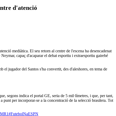
entre d'atenció
atenció mediàtica. El seu retorn al centre de l'escena ha desencadenat
te Neymar, capaç d'acaparar el debat esportiu i extraesportiu gairebé
 el jugador del Santos s'ha convertit, des d'aleshores, en tema de
que, segons indica el portal GE, seria de 5 mil·límetres, i que, per tant,
à a punt per incorporar-se a la concentració de la selecció brasilera. Tot
fuMR1
#FutebolNaESPN