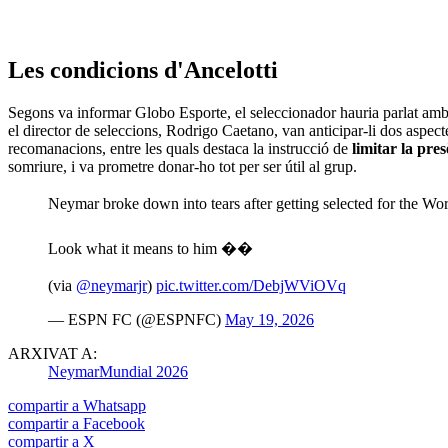
Les condicions d'Ancelotti
Segons va informar Globo Esporte, el seleccionador hauria parlat amb el 
el director de seleccions, Rodrigo Caetano, van anticipar-li dos aspec
recomanacions, entre les quals destaca la instrucció de
limitar la pres
somriure, i va prometre donar-ho tot per ser útil al grup.
Neymar broke down into tears after getting selected for the Wo
Look what it means to him ��
(via
@neymarjr
)
pic.twitter.com/DebjWViOVq
— ESPN FC (@ESPNFC)
May 19, 2026
ARXIVAT A:
Neymar
Mundial 2026
compartir a Whatsapp
compartir a Facebook
compartir a X