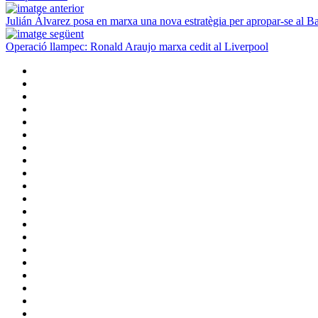
Julián Álvarez posa en marxa una nova estratègia per apropar-se al B
Operació llampec: Ronald Araujo marxa cedit al Liverpool