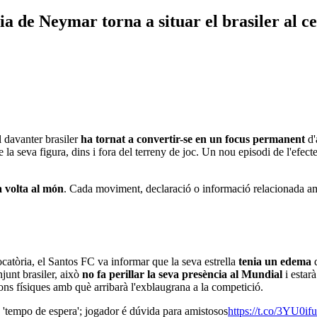
ria de Neymar torna a situar el brasiler al c
 davanter brasiler
ha tornat a convertir-se en un focus permanent
d'
 la seva figura, dins i fora del terreny de joc. Un nou episodi de l'efec
la volta al món
. Cada moviment, declaració o informació relacionada amb
ocatòria, el Santos FC va informar que la seva estrella
tenia un edema
junt brasiler, això
no fa perillar la seva presència al Mundial
i estar
cions físiques amb què arribarà l'exblaugrana a la competició.
 'tempo de espera'; jogador é dúvida para amistosos
https://t.co/3YU0i