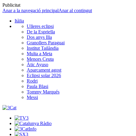
Publicitat
Anar a la navegació principal
Anar al contingut
Itàlia
Ulleres eclipsi
De la Espriella
Dos anys Illa
Granollers Paraguai
Institut Tailàndia
Multa a Meta
Menors Ceuta
Àtic Ayuso
Aparcament agost
Eclipsi solar 2026
Rodri
Paula Blasi
Tommy Marqués
Messi