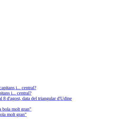
tans i... central?
bola molt gran"