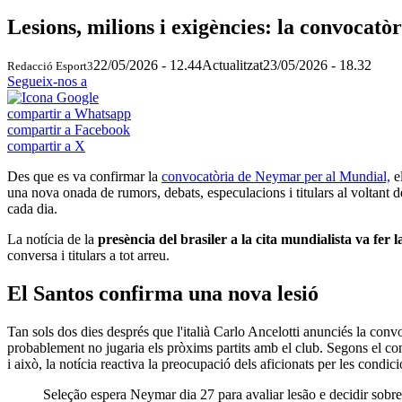
Lesions, milions i exigències: la convocatò
22/05/2026 - 12.44
Actualitzat
23/05/2026 - 18.32
Redacció Esport3
Segueix-nos a
compartir a Whatsapp
compartir a Facebook
compartir a X
Des que es va confirmar la
convocatòria de Neymar per al Mundial,
el
una nova onada de rumors, debats, especulacions i titulars al voltant de
cada dia.
La notícia de la
presència del brasiler a la cita mundialista va fer 
conversa i titulars a tot arreu.
El Santos confirma una nova lesió
Tan sols dos dies després que l'italià Carlo Ancelotti anunciés la conv
probablement no jugaria els pròxims partits amb el club. Segons el con
i això, la notícia reactiva la preocupació dels aficionats per les condi
Seleção espera Neymar dia 27 para avaliar lesão e decidir sobre