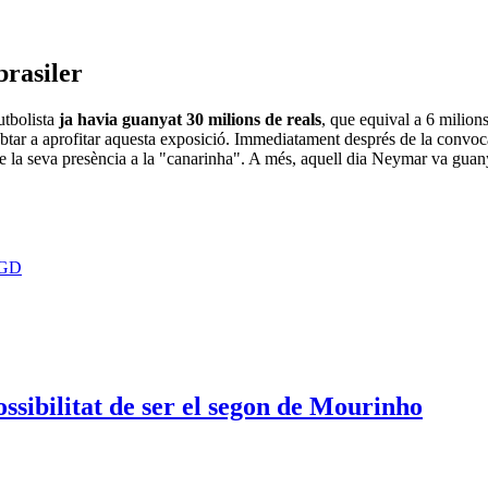
brasiler
utbolista
ja havia guanyat 30 milions de reals
, que equival a 6 milions
dubtar a aprofitar aquesta exposició. Immediatament després de la conv
de la seva presència a la "canarinha". A més, aquell dia Neymar va gua
rGD