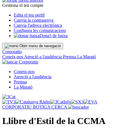
Gestiona el teu compte
Edita el teu perfil
Canvia la contrasenya
Canvia l'adreça electrònica
Configura les comunicacions
Dona't de baixa
Obrir menu de navegació
Corporatiu
Coneix-nos
Atenció a l'audiència
Premsa
La Marató
Corporatiu
Coneix-nos
Atenció a l'audiència
Premsa
La Marató
CORPORATIU
BOTIGA
CERCA
Llibre d'Estil de la CCMA