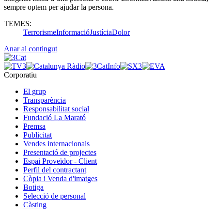
sempre optem per ajudar la persona.
TEMES:
Terrorisme
Informació
Justí­cia
Dolor
Anar al contingut
Corporatiu
El grup
Transparència
Responsabilitat social
Fundació La Marató
Premsa
Publicitat
Vendes internacionals
Presentació de projectes
Espai Proveïdor - Client
Perfil del contractant
Còpia i Venda d'imatges
Botiga
Selecció de personal
Càsting