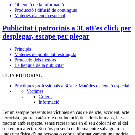
Obtenció de la informació
Producció i difusió de continguts
Matèries d'atenció especial
Publicitat i patrocinis a 3Cat
Fes click per
desplegar, escape per plegar
Principis
Matèries de publicitat restringida
Protecció dels menors
La llengua de la publicitat
GUIA EDITORIAL
Pràctiques professionals a 3Cat
>
Matèries d'atenció especial
Víctimes
Criteris
Informació
Tenim sempre presents les víctimes en cas de delicte, accident, acte
terrorista, guerra, catàstrofe o vulneració dels drets humans, i les
tractem amb respecte, sense recrear-nos en el seu dolor ni en el del
seu entorn afectiu. Si se’ns presenta el dilema entre salvaguardar la
integritat física d’una persona o cobrir informativament una notícia,