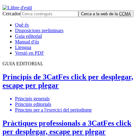
Cercador
Cerca a la web de la
CCMA
Què és
Disposicions preliminars
Guia editorial
Manual d'ús
Llengua
Versió en PDF
GUIA EDITORIAL
Principis de 3Cat
Fes click per desplegar,
escape per plegar
Principis generals
Principis editorials
Principis per a l'exercici del periodisme
Pràctiques professionals a 3Cat
Fes click
per desplegar, escape per plegar