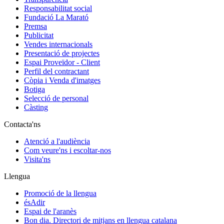
Responsabilitat social
Fundació La Marató
Premsa
Publicitat
Vendes internacionals
Presentació de projectes
Espai Proveïdor - Client
Perfil del contractant
Còpia i Venda d'imatges
Botiga
Selecció de personal
Càsting
Contacta'ns
Atenció a l'audiència
Com veure'ns i escoltar-nos
Visita'ns
Llengua
Promoció de la llengua
ésAdir
Espai de l'aranès
Bon dia. Directori de mitjans en llengua catalana