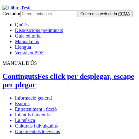
Cercador
Cerca a la web de la
CCMA
Què és
Disposicions preliminars
Guia editorial
Manual d'ús
Llengua
Versió en PDF
MANUAL D'ÚS
Continguts
Fes click per desplegar, escape
per plegar
Informació general
Esports
Entreteniment i ficció
Infantils i juvenils
La música
Culturals i divulgatius
Documentals televisius