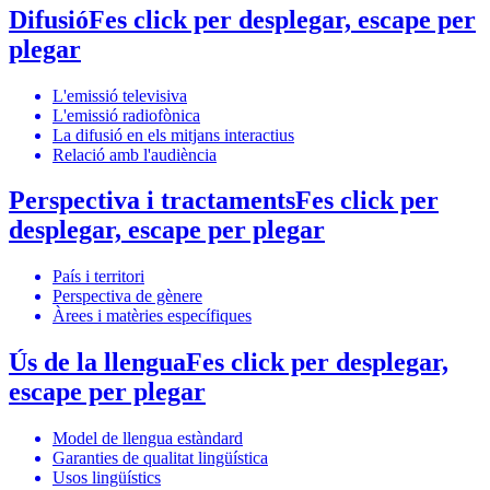
Difusió
Fes click per desplegar, escape per
plegar
L'emissió televisiva
L'emissió radiofònica
La difusió en els mitjans interactius
Relació amb l'audiència
Perspectiva i tractaments
Fes click per
desplegar, escape per plegar
País i territori
Perspectiva de gènere
Àrees i matèries específiques
Ús de la llengua
Fes click per desplegar,
escape per plegar
Model de llengua estàndard
Garanties de qualitat lingüística
Usos lingüístics