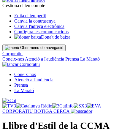
Gestiona el teu compte
Edita el teu perfil
Canvia la contrasenya
Canvia l'adreça electrònica
Configura les comunicacions
Dona't de baixa
Obrir menu de navegació
Corporatiu
Coneix-nos
Atenció a l'audiència
Premsa
La Marató
Corporatiu
Coneix-nos
Atenció a l'audiència
Premsa
La Marató
CORPORATIU
BOTIGA
CERCA
Llibre d'Estil de la CCMA