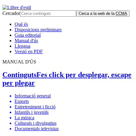
Cercador
Cerca a la web de la
CCMA
Què és
Disposicions preliminars
Guia editorial
Manual d'ús
Llengua
Versió en PDF
MANUAL D'ÚS
Continguts
Fes click per desplegar, escape
per plegar
Informació general
Esports
Entreteniment i ficció
Infantils i juvenils
La música
Culturals i divulgatius
Documentals televisius