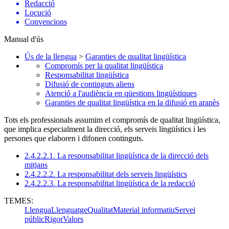
Redacció
Locució
Convencions
Manual d'ús
Ús de la llengua
>
Garanties de qualitat lingüística
Compromís per la qualitat lingüística
Responsabilitat lingüística
Difusió de continguts aliens
Atenció a l'audiència en qüestions lingüístiques
Garanties de qualitat lingüística en la difusió en aranès
Tots els professionals assumim el compromís de qualitat lingüística,
que implica especialment la direcció, els serveis lingüístics i les
persones que elaboren i difonen continguts.
2.4.2.2.1. La responsabilitat lingüística de la direcció dels
mitjans
2.4.2.2.2. La responsabilitat dels serveis lingüístics
2.4.2.2.3. La responsabilitat lingüística de la redacció
TEMES:
Llengua
Llenguatge
Qualitat
Material informatiu
Servei
públic
Rigor
Valors