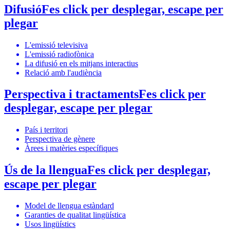
Difusió
Fes click per desplegar, escape per
plegar
L'emissió televisiva
L'emissió radiofònica
La difusió en els mitjans interactius
Relació amb l'audiència
Perspectiva i tractaments
Fes click per
desplegar, escape per plegar
País i territori
Perspectiva de gènere
Àrees i matèries específiques
Ús de la llengua
Fes click per desplegar,
escape per plegar
Model de llengua estàndard
Garanties de qualitat lingüística
Usos lingüístics