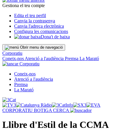
Gestiona el teu compte
Edita el teu perfil
Canvia la contrasenya
Canvia l'adreça electrònica
Configura les comunicacions
Dona't de baixa
Obrir menu de navegació
Corporatiu
Coneix-nos
Atenció a l'audiència
Premsa
La Marató
Corporatiu
Coneix-nos
Atenció a l'audiència
Premsa
La Marató
CORPORATIU
BOTIGA
CERCA
Llibre d'Estil de la CCMA