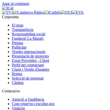
Anar al contingut
Corporatiu
El grup
Transparència
Responsabilitat social
Fundació La Marató
Premsa
Publicitat
Vendes internacionals
Presentació de projectes
Espai Proveïdor - Client
Perfil del contractant
Còpia i Venda d'imatges
Botiga
Selecció de personal
Càsting
Contacta'ns
Atenció a l'audiència
Com veure'ns i escoltar-nos
Visita'ns