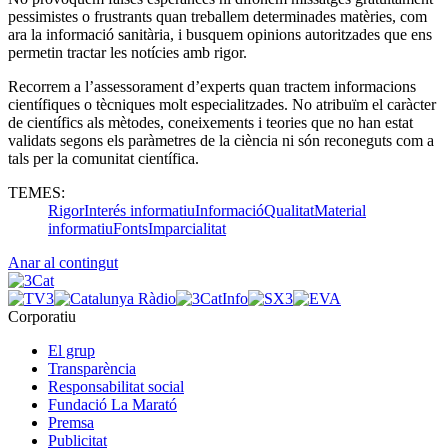
pessimistes o frustrants quan treballem determinades matèries, com
ara la informació sanitària, i busquem opinions autoritzades que ens
permetin tractar les notícies amb rigor.
Recorrem a l’assessorament d’experts quan tractem informacions
científiques o tècniques molt especialitzades. No atribuïm el caràcter
de científics als mètodes, coneixements i teories que no han estat
validats segons els paràmetres de la ciència ni són reconeguts com a
tals per la comunitat científica.
TEMES:
Rigor
Interés informatiu
Informació
Qualitat
Material
informatiu
Fonts
Imparcialitat
Anar al contingut
Corporatiu
El grup
Transparència
Responsabilitat social
Fundació La Marató
Premsa
Publicitat