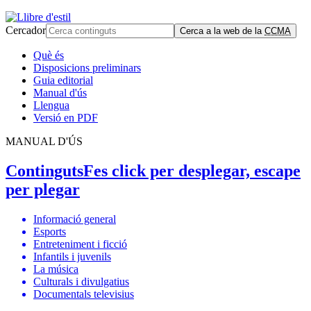
Cercador
Cerca a la web de la
CCMA
Què és
Disposicions preliminars
Guia editorial
Manual d'ús
Llengua
Versió en PDF
MANUAL D'ÚS
Continguts
Fes click per desplegar, escape
per plegar
Informació general
Esports
Entreteniment i ficció
Infantils i juvenils
La música
Culturals i divulgatius
Documentals televisius