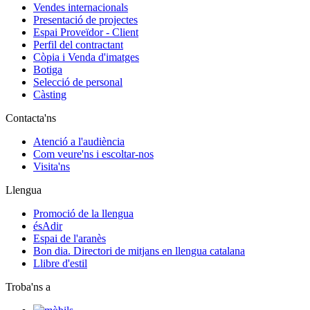
Vendes internacionals
Presentació de projectes
Espai Proveïdor - Client
Perfil del contractant
Còpia i Venda d'imatges
Botiga
Selecció de personal
Càsting
Contacta'ns
Atenció a l'audiència
Com veure'ns i escoltar-nos
Visita'ns
Llengua
Promoció de la llengua
ésAdir
Espai de l'aranès
Bon dia. Directori de mitjans en llengua catalana
Llibre d'estil
Troba'ns a