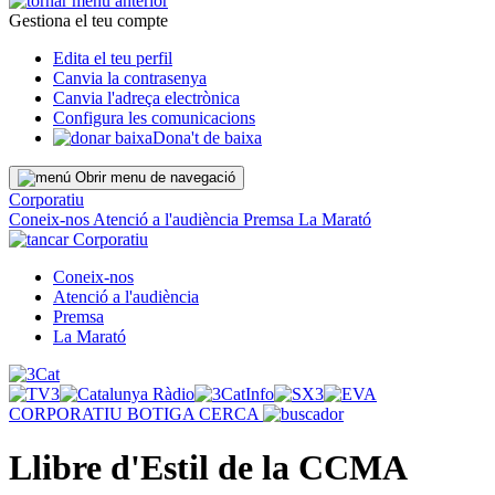
Gestiona el teu compte
Edita el teu perfil
Canvia la contrasenya
Canvia l'adreça electrònica
Configura les comunicacions
Dona't de baixa
Obrir menu de navegació
Corporatiu
Coneix-nos
Atenció a l'audiència
Premsa
La Marató
Corporatiu
Coneix-nos
Atenció a l'audiència
Premsa
La Marató
CORPORATIU
BOTIGA
CERCA
Llibre d'Estil de la CCMA