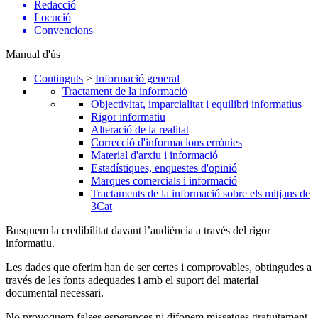
Redacció
Locució
Convencions
Manual d'ús
Continguts
>
Informació general
Tractament de la informació
Objectivitat, imparcialitat i equilibri informatius
Rigor informatiu
Alteració de la realitat
Correcció d'informacions errònies
Material d'arxiu i informació
Estadístiques, enquestes d'opinió
Marques comercials i informació
Tractaments de la informació sobre els mitjans de
3Cat
Busquem la credibilitat davant l’audiència a través del rigor
informatiu.
Les dades que oferim han de ser certes i comprovables, obtingudes a
través de les fonts adequades i amb el suport del material
documental necessari.
No provoquem falses esperances ni difonem missatges gratuïtament