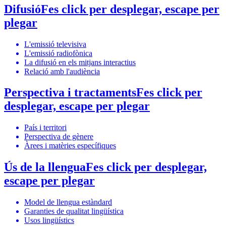
Difusió
Fes click per desplegar, escape per
plegar
L'emissió televisiva
L'emissió radiofònica
La difusió en els mitjans interactius
Relació amb l'audiència
Perspectiva i tractaments
Fes click per
desplegar, escape per plegar
País i territori
Perspectiva de gènere
Àrees i matèries específiques
Ús de la llengua
Fes click per desplegar,
escape per plegar
Model de llengua estàndard
Garanties de qualitat lingüística
Usos lingüístics