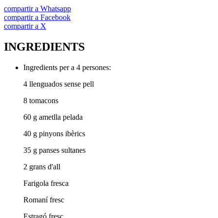
compartir a Whatsapp
compartir a Facebook
compartir a X
INGREDIENTS
Ingredients per a 4 persones:
4 llenguados sense pell
8 tomacons
60 g ametlla pelada
40 g pinyons ibèrics
35 g panses sultanes
2 grans d'all
Farigola fresca
Romaní fresc
Estragó fresc