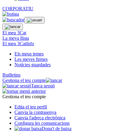
CORPORATIU
El meu 3Cat
La meva llista
El meu 3CatInfo
Els meus temes
Les meves firmes
Notícies guardades
Butlletins
Gestiona el teu compte
Tanca sessió
Gestiona el teu compte
Edita el teu perfil
Canvia la contrasenya
Canvia l'adreça electrònica
Configura les comunicacions
Dona't de baixa