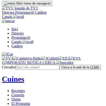
Obrir menu de navegació
Directes
Programació
Catàleg
Canals
Inici
Directes
Programació
Canals
Catàleg
CORPORATIU
BOTIGA
CERCA
Cercador
Cerca a la web de la
CCMA
Cuines
Receptes
Consells
Dietes
El Programa