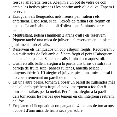
fresca i alfàbrega fresca. Afegim a un pot de vidre de coll
ample les herbes picades i les cobrim amb oli d'oliva. Tapem i
reservem.
Eixuguem els llenguados nets i sense pell, salem i els
enfarinem. Espolsem, si cal, l'excés de farina i els fregim en
una paella amb abundant oli d'oliva suau 3 minuts per cada
banda.
Mentrestant, pelem i laminem 2 grans d'all i els reservem.
Piquem també una mica de julivert i el reservem en un platet
juntament amb els alls.
Reservem els llenguados un cop estiguin fregits. Recuperem 3
o 4 cullerades de l'oli amb què hem fregit el peix i l'aboquem
en una altra paella. Saltem els alls laminats en aquest oli.
Quan els alls ballen, afegim a la paella uns brins de safrà i la
barreja de fruita seca (panses sultanes, ametlla pelada i
pinyons ibèrics). Hi afegim el julivert picat, una mica de sal i
ho coem remenant un parell de minuts.
En una altra paella, tornem a posar un parell de cullerades més
de l'oli amb què hem fregit el peix i marquem a foc fort 8
tomacons tallats per la meitat. Per últim, afegim a la paella
dels tomacons les herbes que teníem en oli. Integrem i retirem
del foc.
Emplatem el llenguado acompanyat de 4 meitats de tomacons
i cobert d'una mica de fruita seca per sobre.