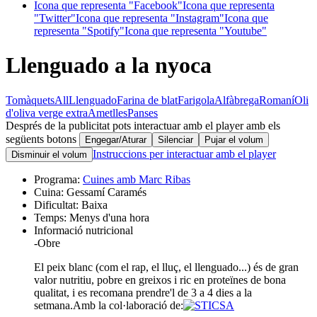
Icona que representa "Facebook"
Icona que representa
"Twitter"
Icona que representa "Instagram"
Icona que
representa "Spotify"
Icona que representa "Youtube"
Llenguado a la nyoca
Tomàquets
All
Llenguado
Farina de blat
Farigola
Alfàbrega
Romaní
Oli
d'oliva verge extra
Ametlles
Panses
Després de la publicitat pots interactuar amb el player amb els
següents botons
Engegar/Aturar
Silenciar
Pujar el volum
Instruccions per interactuar amb el player
Disminuir el volum
Programa:
Cuines amb Marc Ribas
Cuina:
Gessamí Caramés
Dificultat:
Baixa
Temps:
Menys d'una hora
Informació nutricional
-
Obre
El peix blanc (com el rap, el lluç, el llenguado...) és de gran
valor nutritiu, pobre en greixos i ric en proteïnes de bona
qualitat, i es recomana prendre'l de 3 a 4 dies a la
setmana.
Amb la col·laboració de: