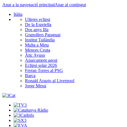
Anar a la navegació principal
Anar al contingut
Itàlia
Ulleres eclipsi
De la Espriella
Dos anys Illa
Granollers Paraguai
Institut Tailàndia
Multa a Meta
Menors Ceuta
Àtic Ayuso
Aparcament agost
Eclipsi solar 2026
Ferran Torres al PSG
Barça
Ronald Araujo al Liverpool
Jorge Messi