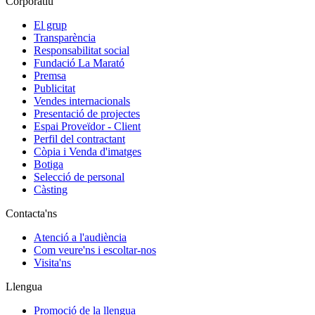
Corporatiu
El grup
Transparència
Responsabilitat social
Fundació La Marató
Premsa
Publicitat
Vendes internacionals
Presentació de projectes
Espai Proveïdor - Client
Perfil del contractant
Còpia i Venda d'imatges
Botiga
Selecció de personal
Càsting
Contacta'ns
Atenció a l'audiència
Com veure'ns i escoltar-nos
Visita'ns
Llengua
Promoció de la llengua