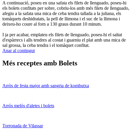
A continuació, poseu en una safata els filets de llenguado, poseu-hi
els bolets confitats per sobre, cobriu-los amb més filets de llenguado,
afegiu a la safata una mica de ceba tendra tallada a la juliana, els
tomàquets deshidratats, la pell de llimona i el suc de la llimona i
deixeu-ho coure al forn a 130 graus durant 10 minuts.
I ja per acabar, emplateu els filets de llenguado, poseu-hi el saltat
d'espàrrecs i alls tendres al costat i guarniu el plat amb una mica de
sal grossa, la ceba tendra i el tomàquet confitat.
Anar al contingut
Més receptes amb Bolets
Arròs de festa major amb sangria de kombutxa
Arròs melós d'aletes i bolets
Torronada de Vilassar