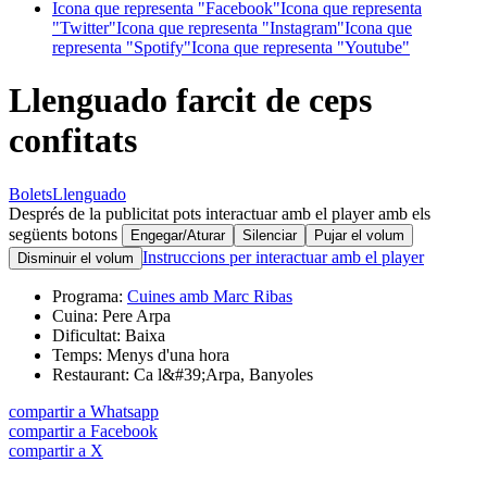
Icona que representa "Facebook"
Icona que representa
"Twitter"
Icona que representa "Instagram"
Icona que
representa "Spotify"
Icona que representa "Youtube"
Llenguado farcit de ceps
confitats
Bolets
Llenguado
Després de la publicitat pots interactuar amb el player amb els
següents botons
Engegar/Aturar
Silenciar
Pujar el volum
Instruccions per interactuar amb el player
Disminuir el volum
Programa:
Cuines amb Marc Ribas
Cuina:
Pere Arpa
Dificultat:
Baixa
Temps:
Menys d'una hora
Restaurant:
Ca l&#39;Arpa, Banyoles
compartir a Whatsapp
compartir a Facebook
compartir a X