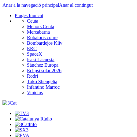
Anar a la navegació principal
Anar al contingut
Pluges Inuncat
Ceuta
Menors Ceuta
Mercabarna
Robatoris coure
Bombardejos Kíiv
ERC
SpaceX
Isaki Lacuesta
Sánchez Europa
Eclipsi solar 2026
Rodri
Toko Shengelia
Infantino Marroc
Vinicius