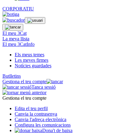
CORPORATIU
El meu 3Cat
La meva llista
El meu 3CatInfo
Els meus temes
Les meves firmes
Notícies guardades
Butlletins
Gestiona el teu compte
Tanca sessió
Gestiona el teu compte
Edita el teu perfil
Canvia la contrasenya
Canvia l'adreça electrònica
Configura les comunicacions
Dona't de baixa