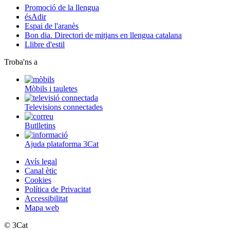
Promoció de la llengua
ésAdir
Espai de l'aranès
Bon dia. Directori de mitjans en llengua catalana
Llibre d'estil
Troba'ns a
Mòbils i tauletes
Televisions connectades
Butlletins
Ajuda plataforma 3Cat
Avís legal
Canal ètic
Cookies
Política de Privacitat
Accessibilitat
Mapa web
© 3Cat