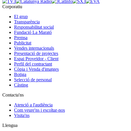
Corporatiu
El grup
Transparència
Responsabilitat social
Fundació La Marató
Premsa
Publicitat
Vendes internacionals
Presentació de projectes
Espai Proveïdor - Client
Perfil del contractant
Còpia i Venda d'imatges
Botiga
Selecció de personal
Càsting
Contacta'ns
Atenció a l'audiència
Com veure'ns i escoltar-nos
Visita'ns
Llengua