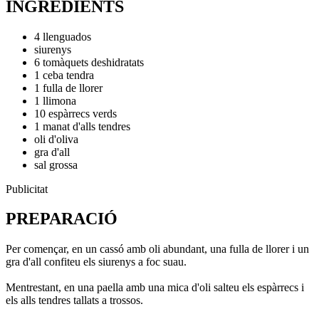
INGREDIENTS
4 llenguados
siurenys
6 tomàquets deshidratats
1 ceba tendra
1 fulla de llorer
1 llimona
10 espàrrecs verds
1 manat d'alls tendres
oli d'oliva
gra d'all
sal grossa
Publicitat
PREPARACIÓ
Per començar, en un cassó amb oli abundant, una fulla de llorer i un
gra d'all confiteu els siurenys a foc suau.
Mentrestant, en una paella amb una mica d'oli salteu els espàrrecs i
els alls tendres tallats a trossos.