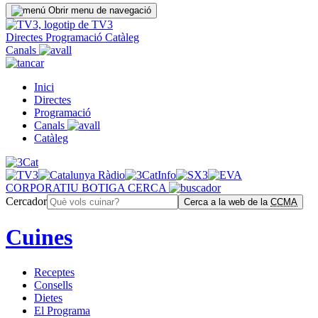
Obrir menu de navegació
Directes
Programació
Catàleg
Canals
Inici
Directes
Programació
Canals
Catàleg
CORPORATIU
BOTIGA
CERCA
Cercador
Cerca a la web de la
CCMA
Cuines
Receptes
Consells
Dietes
El Programa