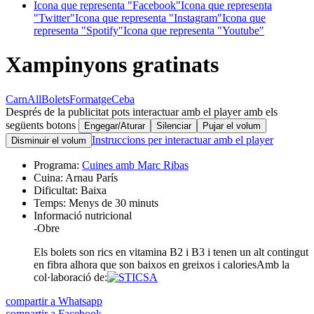
Icona que representa "Facebook"
Icona que representa
"Twitter"
Icona que representa "Instagram"
Icona que
representa "Spotify"
Icona que representa "Youtube"
Xampinyons gratinats
Carn
All
Bolets
Formatge
Ceba
Després de la publicitat pots interactuar amb el player amb els
següents botons
Engegar/Aturar
Silenciar
Pujar el volum
Instruccions per interactuar amb el player
Disminuir el volum
Programa:
Cuines amb Marc Ribas
Cuina:
Arnau París
Dificultat:
Baixa
Temps:
Menys de 30 minuts
Informació nutricional
-
Obre
Els bolets son rics en vitamina B2 i B3 i tenen un alt contingut
en fibra alhora que son baixos en greixos i calories
Amb la
col·laboració de:
compartir a Whatsapp
compartir a Facebook