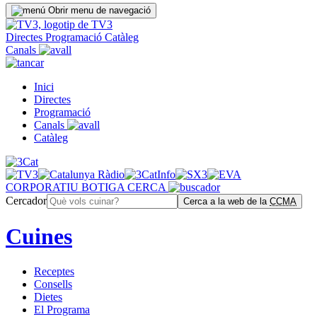
Obrir menu de navegació
Directes
Programació
Catàleg
Canals
Inici
Directes
Programació
Canals
Catàleg
CORPORATIU
BOTIGA
CERCA
Cercador
Cerca a la web de la
CCMA
Cuines
Receptes
Consells
Dietes
El Programa