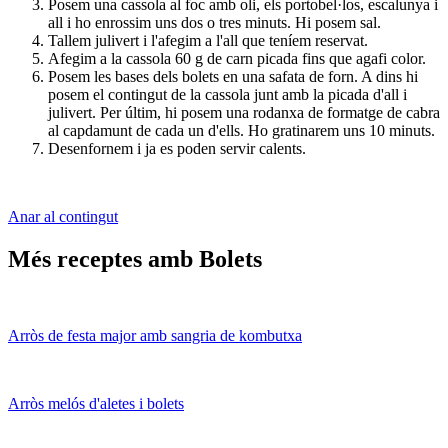
Posem una cassola al foc amb oli, els portobel·los, escalunya i
all i ho enrossim uns dos o tres minuts. Hi posem sal.
Tallem julivert i l'afegim a l'all que teníem reservat.
Afegim a la cassola 60 g de carn picada fins que agafi color.
Posem les bases dels bolets en una safata de forn. A dins hi
posem el contingut de la cassola junt amb la picada d'all i
julivert. Per últim, hi posem una rodanxa de formatge de cabra
al capdamunt de cada un d'ells. Ho gratinarem uns 10 minuts.
Desenfornem i ja es poden servir calents.
Anar al contingut
Més receptes amb Bolets
Arròs de festa major amb sangria de kombutxa
Arròs melós d'aletes i bolets