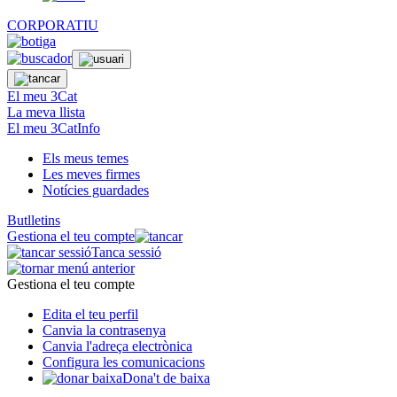
CORPORATIU
El meu 3Cat
La meva llista
El meu 3CatInfo
Els meus temes
Les meves firmes
Notícies guardades
Butlletins
Gestiona el teu compte
Tanca sessió
Gestiona el teu compte
Edita el teu perfil
Canvia la contrasenya
Canvia l'adreça electrònica
Configura les comunicacions
Dona't de baixa