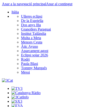
Anar a la navegació principal
Anar al contingut
Itàlia
Ulleres eclipsi
De la Espriella
Dos anys Illa
Granollers Paraguai
Institut Tailàndia
Multa a Meta
Menors Ceuta
Àtic Ayuso
Aparcament agost
Eclipsi solar 2026
Rodri
Paula Blasi
Tommy Marqués
Messi