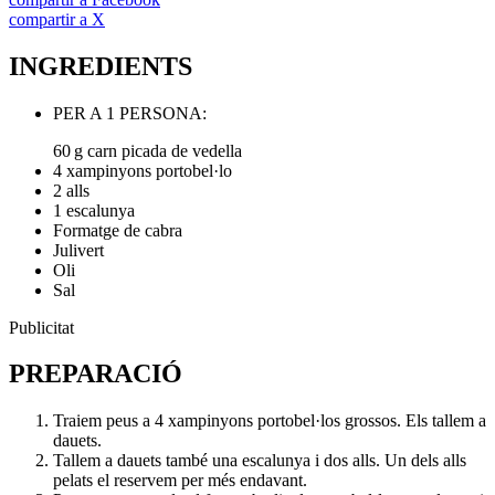
compartir a X
INGREDIENTS
PER A 1 PERSONA:
60 g carn picada de vedella
4 xampinyons portobel·lo
2 alls
1 escalunya
Formatge de cabra
Julivert
Oli
Sal
Publicitat
PREPARACIÓ
Traiem peus a 4 xampinyons portobel·los grossos. Els tallem a
dauets.
Tallem a dauets també una escalunya i dos alls. Un dels alls
pelats el reservem per més endavant.