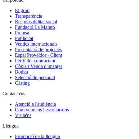
El grup
Transparència
Responsabilitat social
Fundació La Marató
Premsa
Publicitat
Vendes internacionals
Presentació de projectes
Espai Proveïdor - Client
Perfil del contractant
Còpia i Venda d'imatges
Botiga
Selecció de personal
Càsting
Contacta'ns
Atenció a l'audiència
Com veure'ns i escoltar-nos
Visita'ns
Llengua
Promoció de la llengua