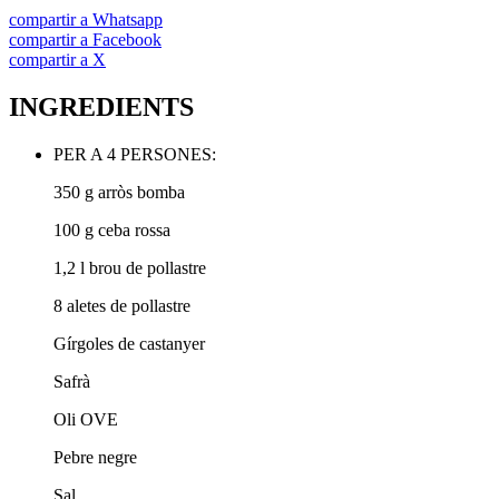
compartir a Whatsapp
compartir a Facebook
compartir a X
INGREDIENTS
PER A 4 PERSONES:
350 g arròs bomba
100 g ceba rossa
1,2 l brou de pollastre
8 aletes de pollastre
Gírgoles de castanyer
Safrà
Oli OVE
Pebre negre
Sal