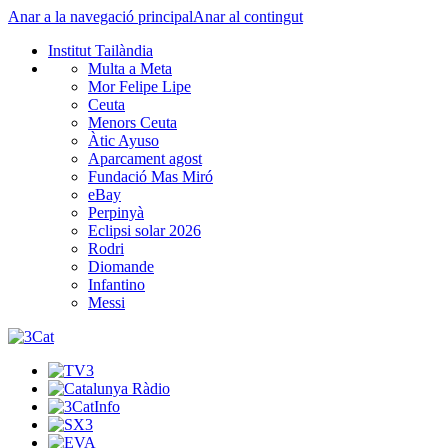
Anar a la navegació principal
Anar al contingut
Institut Tailàndia
Multa a Meta
Mor Felipe Lipe
Ceuta
Menors Ceuta
Àtic Ayuso
Aparcament agost
Fundació Mas Miró
eBay
Perpinyà
Eclipsi solar 2026
Rodri
Diomande
Infantino
Messi