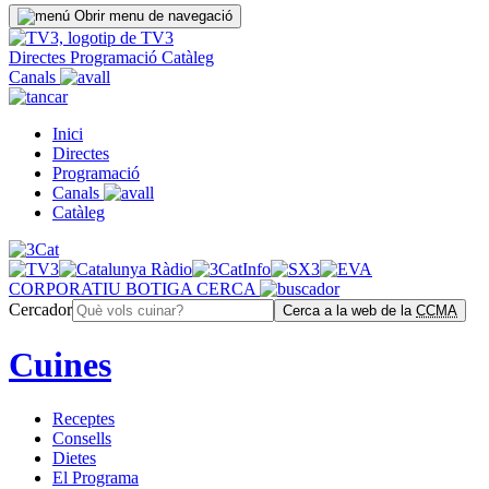
Obrir menu de navegació
Directes
Programació
Catàleg
Canals
Inici
Directes
Programació
Canals
Catàleg
CORPORATIU
BOTIGA
CERCA
Cercador
Cerca a la web de la
CCMA
Cuines
Receptes
Consells
Dietes
El Programa