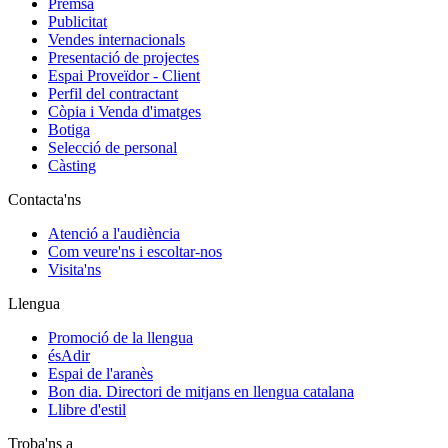
Premsa
Publicitat
Vendes internacionals
Presentació de projectes
Espai Proveïdor - Client
Perfil del contractant
Còpia i Venda d'imatges
Botiga
Selecció de personal
Càsting
Contacta'ns
Atenció a l'audiència
Com veure'ns i escoltar-nos
Visita'ns
Llengua
Promoció de la llengua
ésAdir
Espai de l'aranès
Bon dia. Directori de mitjans en llengua catalana
Llibre d'estil
Troba'ns a