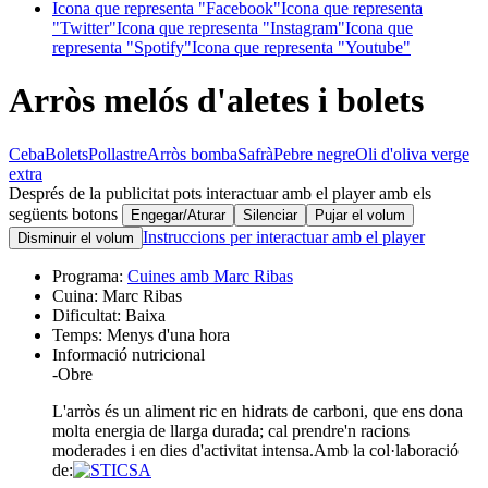
Icona que representa "Facebook"
Icona que representa
"Twitter"
Icona que representa "Instagram"
Icona que
representa "Spotify"
Icona que representa "Youtube"
Arròs melós d'aletes i bolets
Ceba
Bolets
Pollastre
Arròs bomba
Safrà
Pebre negre
Oli d'oliva verge
extra
Després de la publicitat pots interactuar amb el player amb els
següents botons
Engegar/Aturar
Silenciar
Pujar el volum
Instruccions per interactuar amb el player
Disminuir el volum
Programa:
Cuines amb Marc Ribas
Cuina:
Marc Ribas
Dificultat:
Baixa
Temps:
Menys d'una hora
Informació nutricional
-
Obre
L'arròs és un aliment ric en hidrats de carboni, que ens dona
molta energia de llarga durada; cal prendre'n racions
moderades i en dies d'activitat intensa.
Amb la col·laboració
de: