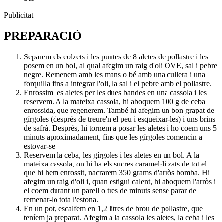
Publicitat
PREPARACIÓ
Separem els colzets i les puntes de 8 aletes de pollastre i les
posem en un bol, al qual afegim un raig d'oli OVE, sal i pebre
negre. Remenem amb les mans o bé amb una cullera i una
forquilla fins a integrar l'oli, la sal i el pebre amb el pollastre.
Enrossim les aletes per les dues bandes en una cassola i les
reservem. A la mateixa cassola, hi aboquem 100 g de ceba
enrossida, que regenerem. També hi afegim un bon grapat de
gírgoles (després de treure'n el peu i esqueixar-les) i uns brins
de safrà. Després, hi tornem a posar les aletes i ho coem uns 5
minuts aproximadament, fins que les gírgoles comencin a
estovar-se.
Reservem la ceba, les gírgoles i les aletes en un bol. A la
mateixa cassola, on hi ha els sucres caramel·litzats de tot el
que hi hem enrossit, nacrarem 350 grams d'arròs bomba. Hi
afegim un raig d'oli i, quan estigui calent, hi aboquem l'arròs i
el coem durant un parell o tres de minuts sense parar de
remenar-lo tota l'estona.
En un pot, escalfem en 1,2 litres de brou de pollastre, que
teníem ja preparat. Afegim a la cassola les aletes, la ceba i les