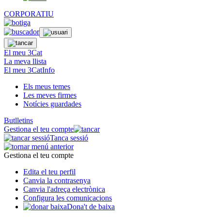
CORPORATIU
El meu 3Cat
La meva llista
El meu 3CatInfo
Els meus temes
Les meves firmes
Notícies guardades
Butlletins
Gestiona el teu compte
Tanca sessió
Gestiona el teu compte
Edita el teu perfil
Canvia la contrasenya
Canvia l'adreça electrònica
Configura les comunicacions
Dona't de baixa