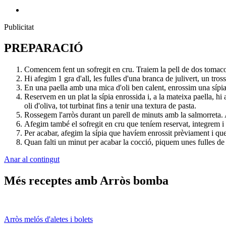
Publicitat
PREPARACIÓ
Comencem fent un sofregit en cru. Traiem la pell de dos tomacon
Hi afegim 1 gra d'all, les fulles d'una branca de julivert, un tro
En una paella amb una mica d'oli ben calent, enrossim una sípia 
Reservem en un plat la sípia enrossida i, a la mateixa paella, h
oli d'oliva, tot turbinat fins a tenir una textura de pasta.
Rossegem l'arròs durant un parell de minuts amb la salmorreta. A
Afegim també el sofregit en cru que teníem reservat, integrem i 
Per acabar, afegim la sípia que havíem enrossit prèviament i que
Quan falti un minut per acabar la cocció, piquem unes fulles de 
Anar al contingut
Més receptes amb Arròs bomba
Arròs melós d'aletes i bolets