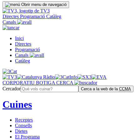
Obrir menu de navegació
Directes
Programació
Catàleg
Canals
Inici
Directes
Programació
Canals
Catàleg
CORPORATIU
BOTIGA
CERCA
Cercador
Cerca a la web de la
CCMA
Cuines
Receptes
Consells
Dietes
El Programa