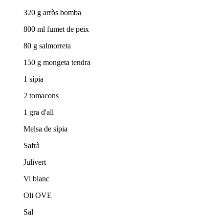
320 g arròs bomba
800 ml fumet de peix
80 g salmorreta
150 g mongeta tendra
1 sípia
2 tomacons
1 gra d'all
Melsa de sípia
Safrà
Julivert
Vi blanc
Oli OVE
Sal