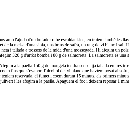
s amb l'ajuda d'un bufador o bé escaldant-los, en traiem també les llav
sset de la melsa d'una sípia, uns brins de safrà, un raig de vi blanc i sal
neta i tallada a trossets de la mida d'una mossegada. Hi afegim un polsi
i afegim 320 g d'arròs bomba i 80 g de salmorreta. La salmorreta és una 
fegim a la paella 150 g de mongeta tendra sense tija tallada en tres tro
coem fins que s'evapori l'alcohol del vi blanc que havíem posat al sofre
 teníem reservada, el fumet i coem durant 15 minuts, els primers minuts 
julivert i les afegim a la paella. Apaguem el foc i deixem reposar 1 min