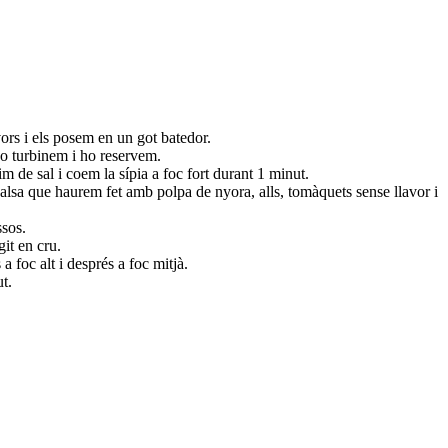
ors i els posem en un got batedor.
. Ho turbinem i ho reservem.
m de sal i coem la sípia a foc fort durant 1 minut.
salsa que haurem fet amb polpa de nyora, alls, tomàquets sense llavor i
ssos.
git en cru.
a foc alt i després a foc mitjà.
ut.