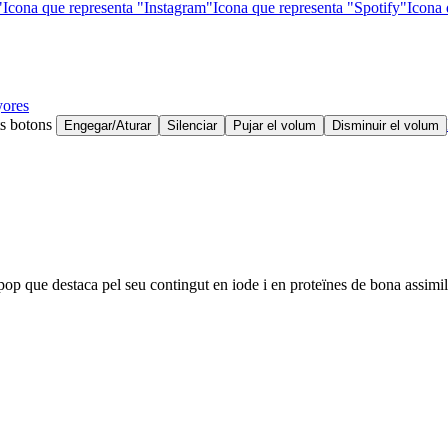
"
Icona que representa "Instagram"
Icona que representa "Spotify"
Icona 
ores
ts botons
Engegar/Aturar
Silenciar
Pujar el volum
Disminuir el volum
 pop que destaca pel seu contingut en iode i en proteïnes de bona assimil