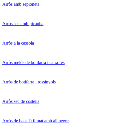
Arròs amb sepioneta
Arròs sec amb picanha
Arròs a la cassola
Arròs melós de botifarra i carxofes
Arròs de botifarra i rossinyols
Arròs sec de costella
Arròs de bacallà fumat amb all negre