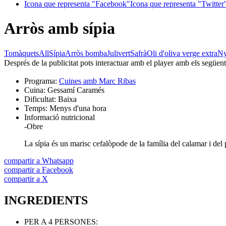
Icona que representa "Facebook"
Icona que representa "Twitter
Arròs amb sípia
Tomàquets
All
Sípia
Arròs bomba
Julivert
Safrà
Oli d'oliva verge extra
Ny
Després de la publicitat pots interactuar amb el player amb els següen
Programa:
Cuines amb Marc Ribas
Cuina:
Gessamí Caramés
Dificultat:
Baixa
Temps:
Menys d'una hora
Informació nutricional
-
Obre
La sípia és un marisc cefalòpode de la família del calamar i del
compartir a Whatsapp
compartir a Facebook
compartir a X
INGREDIENTS
PER A 4 PERSONES: