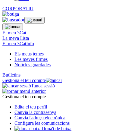
CORPORATIU
El meu 3Cat
La meva llista
El meu 3CatInfo
Els meus temes
Les meves firmes
Notícies guardades
Butlletins
Gestiona el teu compte
Tanca sessió
Gestiona el teu compte
Edita el teu perfil
Canvia la contrasenya
Canvia l'adreça electrònica
Configura les comunicacions
Dona't de baixa