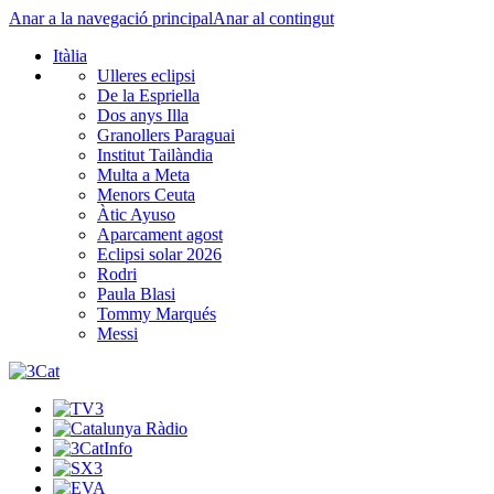
Anar a la navegació principal
Anar al contingut
Itàlia
Ulleres eclipsi
De la Espriella
Dos anys Illa
Granollers Paraguai
Institut Tailàndia
Multa a Meta
Menors Ceuta
Àtic Ayuso
Aparcament agost
Eclipsi solar 2026
Rodri
Paula Blasi
Tommy Marqués
Messi