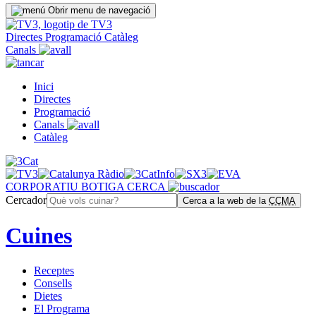
Obrir menu de navegació
Directes
Programació
Catàleg
Canals
Inici
Directes
Programació
Canals
Catàleg
CORPORATIU
BOTIGA
CERCA
Cercador
Cerca a la web de la
CCMA
Cuines
Receptes
Consells
Dietes
El Programa