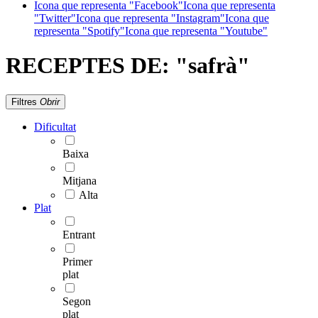
Icona que representa "Facebook"
Icona que representa
"Twitter"
Icona que representa "Instagram"
Icona que
representa "Spotify"
Icona que representa "Youtube"
RECEPTES DE:
"safrà"
Filtres
Obrir
Dificultat
Baixa
Mitjana
Alta
Plat
Entrant
Primer
plat
Segon
plat