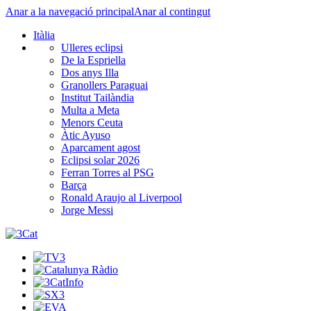
Anar a la navegació principal
Anar al contingut
Itàlia
Ulleres eclipsi
De la Espriella
Dos anys Illa
Granollers Paraguai
Institut Tailàndia
Multa a Meta
Menors Ceuta
Àtic Ayuso
Aparcament agost
Eclipsi solar 2026
Ferran Torres al PSG
Barça
Ronald Araujo al Liverpool
Jorge Messi