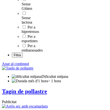
Sense
Glúten
Sense
lactosa
Per a
hipertensos
Per a
esportistes
Per a
embarassades
Filtra
Anar al contingut
Dificultat mitjana
> 1 hora
Tagín de pollastre
Publicitat