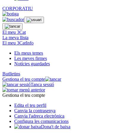
CORPORATIU
El meu 3Cat
La meva llista
El meu 3CatInfo
Els meus temes
Les meves firmes
Notícies guardades
Butlletins
Gestiona el teu compte
Tanca sessió
Gestiona el teu compte
Edita el teu perfil
Canvia la contrasenya
Canvia l'adreça electrònica
Configura les comunicacions
Dona't de baixa