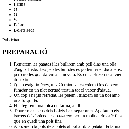
Farina
Ous
Oli
Sal
Pebre
Bolets secs
Publicitat
PREPARACIÓ
Rentarem les patates i les bullirem amb pell dins una olla
d'aigua freda. Les patates bullides es poden fer el dia abans,
però no les guardarem a la nevera. Es cristal·litzen i canvien
de textura.
Quan estiguin fetes, uns 20 minuts, les colem i les deixem
fumejar en un plat perquè treguin tot el vapor d'aigua.
Un cop s'hagin refredat, les pelem i trinxem en un bol amb
una forquilla.
Hi afegirem una mica de farina, a ull.
Traurem els peus dels bolets i els separarem. Agafarem els
barrets dels bolets i els passarem per un molinet de cafè fins
que en quedi una pols fina.
Abocarem la pols dels bolets al bol amb la patata i la farina.