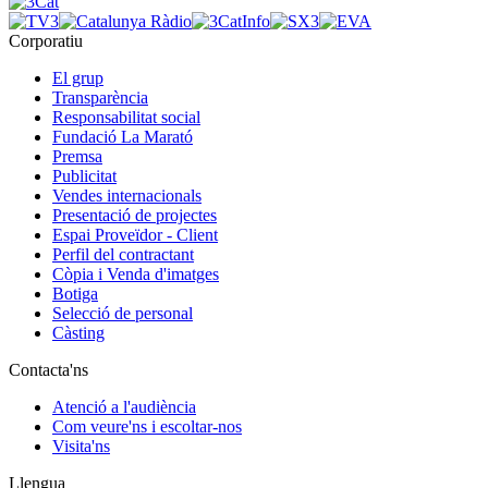
Corporatiu
El grup
Transparència
Responsabilitat social
Fundació La Marató
Premsa
Publicitat
Vendes internacionals
Presentació de projectes
Espai Proveïdor - Client
Perfil del contractant
Còpia i Venda d'imatges
Botiga
Selecció de personal
Càsting
Contacta'ns
Atenció a l'audiència
Com veure'ns i escoltar-nos
Visita'ns
Llengua