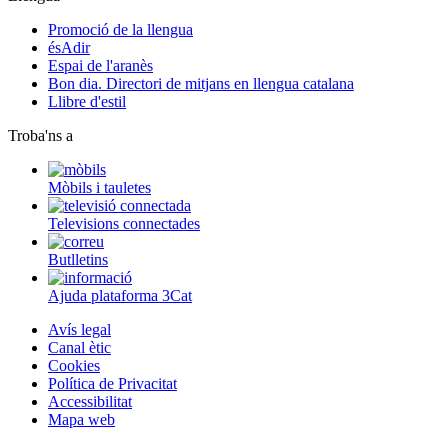
Promoció de la llengua
ésAdir
Espai de l'aranès
Bon dia. Directori de mitjans en llengua catalana
Llibre d'estil
Troba'ns a
Mòbils i tauletes
Televisions connectades
Butlletins
Ajuda plataforma 3Cat
Avís legal
Canal ètic
Cookies
Política de Privacitat
Accessibilitat
Mapa web