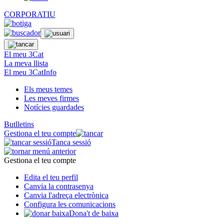
CORPORATIU
El meu 3Cat
La meva llista
El meu 3CatInfo
Els meus temes
Les meves firmes
Notícies guardades
Butlletins
Gestiona el teu compte
Tanca sessió
Gestiona el teu compte
Edita el teu perfil
Canvia la contrasenya
Canvia l'adreça electrònica
Configura les comunicacions
Dona't de baixa