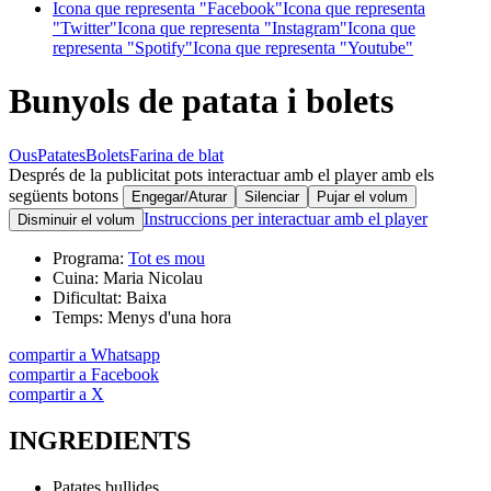
Icona que representa "Facebook"
Icona que representa
"Twitter"
Icona que representa "Instagram"
Icona que
representa "Spotify"
Icona que representa "Youtube"
Bunyols de patata i bolets
Ous
Patates
Bolets
Farina de blat
Després de la publicitat pots interactuar amb el player amb els
següents botons
Engegar/Aturar
Silenciar
Pujar el volum
Instruccions per interactuar amb el player
Disminuir el volum
Programa:
Tot es mou
Cuina:
Maria Nicolau
Dificultat:
Baixa
Temps:
Menys d'una hora
compartir a Whatsapp
compartir a Facebook
compartir a X
INGREDIENTS
Patates bullides