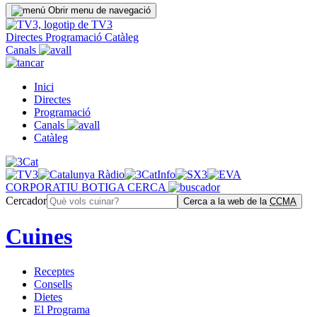
Obrir menu de navegació
Directes
Programació
Catàleg
Canals
Inici
Directes
Programació
Canals
Catàleg
CORPORATIU
BOTIGA
CERCA
Cercador
Cerca a la web de la
CCMA
Cuines
Receptes
Consells
Dietes
El Programa