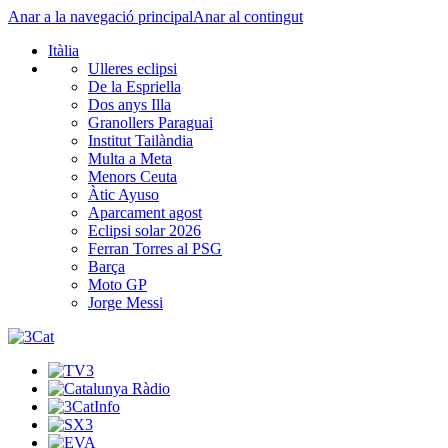
Anar a la navegació principal
Anar al contingut
Itàlia
Ulleres eclipsi
De la Espriella
Dos anys Illa
Granollers Paraguai
Institut Tailàndia
Multa a Meta
Menors Ceuta
Àtic Ayuso
Aparcament agost
Eclipsi solar 2026
Ferran Torres al PSG
Barça
Moto GP
Jorge Messi