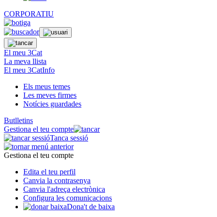
CORPORATIU
El meu 3Cat
La meva llista
El meu 3CatInfo
Els meus temes
Les meves firmes
Notícies guardades
Butlletins
Gestiona el teu compte
Tanca sessió
Gestiona el teu compte
Edita el teu perfil
Canvia la contrasenya
Canvia l'adreça electrònica
Configura les comunicacions
Dona't de baixa