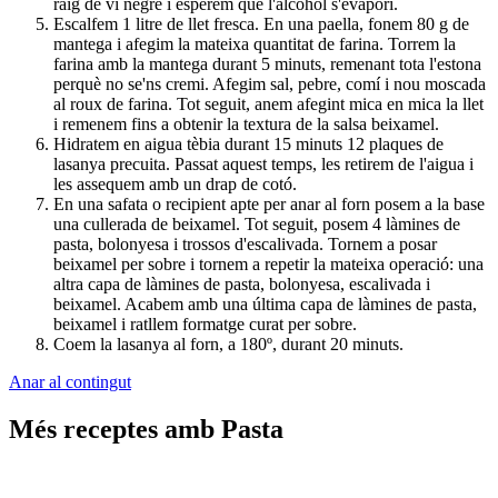
raig de vi negre i esperem que l'alcohol s'evapori.
Escalfem 1 litre de llet fresca. En una paella, fonem 80 g de
mantega i afegim la mateixa quantitat de farina. Torrem la
farina amb la mantega durant 5 minuts, remenant tota l'estona
perquè no se'ns cremi. Afegim sal, pebre, comí i nou moscada
al roux de farina. Tot seguit, anem afegint mica en mica la llet
i remenem fins a obtenir la textura de la salsa beixamel.
Hidratem en aigua tèbia durant 15 minuts 12 plaques de
lasanya precuita. Passat aquest temps, les retirem de l'aigua i
les assequem amb un drap de cotó.
En una safata o recipient apte per anar al forn posem a la base
una cullerada de beixamel. Tot seguit, posem 4 làmines de
pasta, bolonyesa i trossos d'escalivada. Tornem a posar
beixamel per sobre i tornem a repetir la mateixa operació: una
altra capa de làmines de pasta, bolonyesa, escalivada i
beixamel. Acabem amb una última capa de làmines de pasta,
beixamel i ratllem formatge curat per sobre.
Coem la lasanya al forn, a 180º, durant 20 minuts.
Anar al contingut
Més receptes amb Pasta