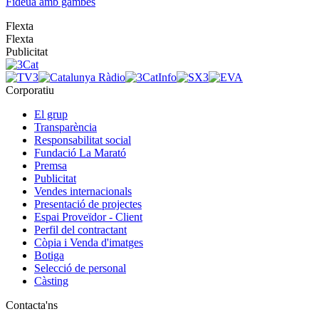
Fideuà amb gambes
Flexta
Flexta
Publicitat
Corporatiu
El grup
Transparència
Responsabilitat social
Fundació La Marató
Premsa
Publicitat
Vendes internacionals
Presentació de projectes
Espai Proveïdor - Client
Perfil del contractant
Còpia i Venda d'imatges
Botiga
Selecció de personal
Càsting
Contacta'ns