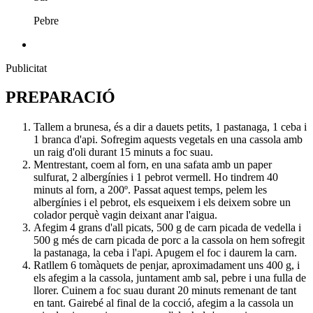
Pebre
Publicitat
PREPARACIÓ
Tallem a brunesa, és a dir a dauets petits, 1 pastanaga, 1 ceba i
1 branca d'api. Sofregim aquests vegetals en una cassola amb
un raig d'oli durant 15 minuts a foc suau.
Mentrestant, coem al forn, en una safata amb un paper
sulfurat, 2 albergínies i 1 pebrot vermell. Ho tindrem 40
minuts al forn, a 200º. Passat aquest temps, pelem les
albergínies i el pebrot, els esqueixem i els deixem sobre un
colador perquè vagin deixant anar l'aigua.
Afegim 4 grans d'all picats, 500 g de carn picada de vedella i
500 g més de carn picada de porc a la cassola on hem sofregit
la pastanaga, la ceba i l'api. Apugem el foc i daurem la carn.
Ratllem 6 tomàquets de penjar, aproximadament uns 400 g, i
els afegim a la cassola, juntament amb sal, pebre i una fulla de
llorer. Cuinem a foc suau durant 20 minuts remenant de tant
en tant. Gairebé al final de la cocció, afegim a la cassola un