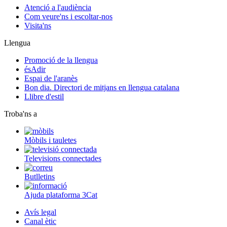
Atenció a l'audiència
Com veure'ns i escoltar-nos
Visita'ns
Llengua
Promoció de la llengua
ésAdir
Espai de l'aranès
Bon dia. Directori de mitjans en llengua catalana
Llibre d'estil
Troba'ns a
Mòbils i tauletes
Televisions connectades
Butlletins
Ajuda plataforma 3Cat
Avís legal
Canal ètic