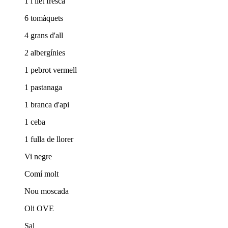
1 l llet fresca
6 tomàquets
4 grans d'all
2 albergínies
1 pebrot vermell
1 pastanaga
1 branca d'api
1 ceba
1 fulla de llorer
Vi negre
Comí molt
Nou moscada
Oli OVE
Sal