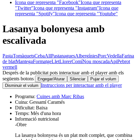
Icona que representa "Facebook"
Icona que representa
"Twitter"
Icona que representa "Instagram"
Icona que
representa "Spotify"
Icona que representa "Youtube"
Lasanya bolonyesa amb
escalivada
Pasta
Tomàquets
Ceba
All
Pastanagues
Albergínies
Porc
Vedella
Farina
de blat
Mantega
Formatge
Llet
Llorer
Comí
Nou moscada
Api
Pebrot
vermell
Després de la publicitat pots interactuar amb el player amb els
següents botons
Engegar/Aturar
Silenciar
Pujar el volum
Instruccions per interactuar amb el player
Disminuir el volum
Programa:
Cuines amb Marc Ribas
Cuina:
Gessamí Caramés
Dificultat:
Baixa
Temps:
Més d'una hora
Informació nutricional
-
Obre
La lasanya bolonyesa és un plat molt complet, que combina