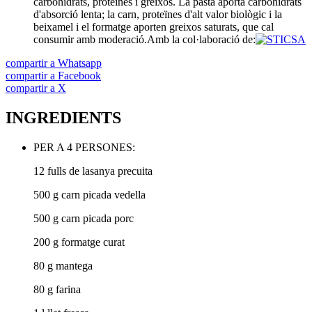
carbohidrats, proteïnes i greixos. La pasta aporta carbohidrats
d'absorció lenta; la carn, proteïnes d'alt valor biològic i la
beixamel i el formatge aporten greixos saturats, que cal
consumir amb moderació.
Amb la col·laboració de:
compartir a Whatsapp
compartir a Facebook
compartir a X
INGREDIENTS
PER A 4 PERSONES:
12 fulls de lasanya precuita
500 g carn picada vedella
500 g carn picada porc
200 g formatge curat
80 g mantega
80 g farina