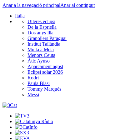
Anar a la navegació principal
Anar al contingut
Itàlia
Ulleres eclipsi
De la Espriella
Dos anys Illa
Granollers Paraguai
Institut Tailàndia
Multa a Meta
Menors Ceuta
Àtic Ayuso
Aparcament agost
Eclipsi solar 2026
Rodri
Paula Blasi
Tommy Marqués
Messi