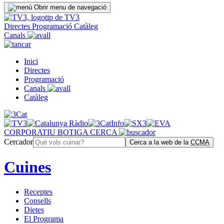
Obrir menu de navegació
Directes
Programació
Catàleg
Canals
Inici
Directes
Programació
Canals
Catàleg
CORPORATIU
BOTIGA
CERCA
Cercador
Cerca a la web de la
CCMA
Cuines
Receptes
Consells
Dietes
El Programa