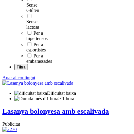
Sense
Glúten
Sense
lactosa
Per a
hipertensos
Per a
esportistes
Per a
embarassades
Filtra
Anar al contingut
Dificultat baixa
> 1 hora
Lasanya bolonyesa amb escalivada
Publicitat