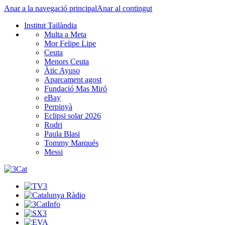
Anar a la navegació principal
Anar al contingut
Institut Tailàndia
Multa a Meta
Mor Felipe Lipe
Ceuta
Menors Ceuta
Àtic Ayuso
Aparcament agost
Fundació Mas Miró
eBay
Perpinyà
Eclipsi solar 2026
Rodri
Paula Blasi
Tommy Marqués
Messi