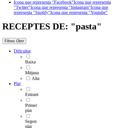
Icona que representa "Facebook"
Icona que representa
"Twitter"
Icona que representa "Instagram"
Icona que
representa "Spotify"
Icona que representa "Youtube"
RECEPTES DE:
"pasta"
Filtres
Obrir
Dificultat
Baixa
Mitjana
Alta
Plat
Entrant
Primer
plat
Segon
plat