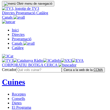
Obrir menu de navegació
Directes
Programació
Catàleg
Canals
Inici
Directes
Programació
Canals
Catàleg
CORPORATIU
BOTIGA
CERCA
Cercador
Cerca a la web de la
CCMA
Cuines
Receptes
Consells
Dietes
El Programa