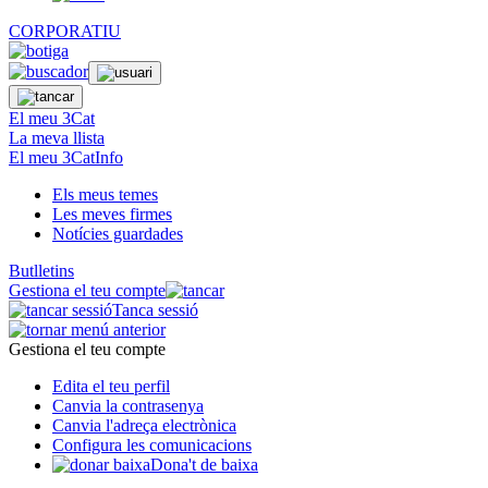
CORPORATIU
El meu 3Cat
La meva llista
El meu 3CatInfo
Els meus temes
Les meves firmes
Notícies guardades
Butlletins
Gestiona el teu compte
Tanca sessió
Gestiona el teu compte
Edita el teu perfil
Canvia la contrasenya
Canvia l'adreça electrònica
Configura les comunicacions
Dona't de baixa