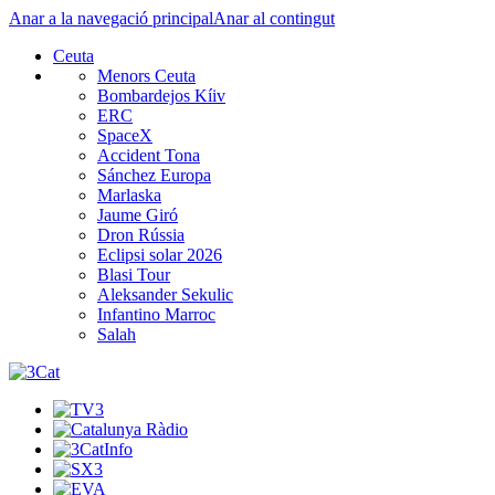
Anar a la navegació principal
Anar al contingut
Ceuta
Menors Ceuta
Bombardejos Kíiv
ERC
SpaceX
Accident Tona
Sánchez Europa
Marlaska
Jaume Giró
Dron Rússia
Eclipsi solar 2026
Blasi Tour
Aleksander Sekulic
Infantino Marroc
Salah