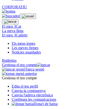
CORPORATIU
El meu 3Cat
La meva llista
El meu 3CatInfo
Els meus temes
Les meves firmes
Notícies guardades
Butlletins
Gestiona el teu compte
Tanca sessió
Gestiona el teu compte
Edita el teu perfil
Canvia la contrasenya
Canvia l'adreça electrònica
Configura les comunicacions
Dona't de baixa