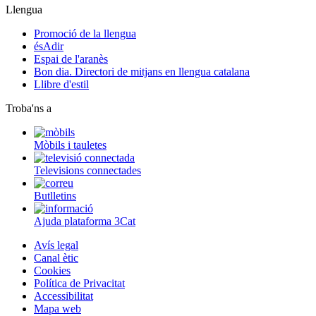
Llengua
Promoció de la llengua
ésAdir
Espai de l'aranès
Bon dia. Directori de mitjans en llengua catalana
Llibre d'estil
Troba'ns a
Mòbils i tauletes
Televisions connectades
Butlletins
Ajuda plataforma 3Cat
Avís legal
Canal ètic
Cookies
Política de Privacitat
Accessibilitat
Mapa web