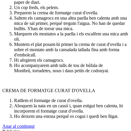
paper de diari.
Un cop freds, els pelem.
Preparem la crema de formatge curat d'ovella.
Saltem els camagrocs en una altra paella ben calenta amb una
mica de sal primer, perquè treguin l'aigua. No han de quedar
bullits. S'han de torrar una mica.
Marquem els moniatos a la paella i els escalfem una mica amb
oli.
Muntem el plat posant-hi primer la crema de curat d'ovella i a
sobre el moniato amb la cansalada tallada fina amb forma
d'embolcall.
Hi afegirem els camagrocs.
Ho acompanyarem amb talls de tou de búfala de
Montbrú, torradetes, nous i daus petits de codonyat.
CREMA DE FORMATGE CURAT D'OVELLA
Ratllem el formatge de curat d'ovella.
Aboquem la nata en un cassó i, quan estigui ben calenta, hi
incorporem el formatge curat d'ovella.
Ho deixem una estona perquè es cogui i quedi ben lligat.
Anar al contingut