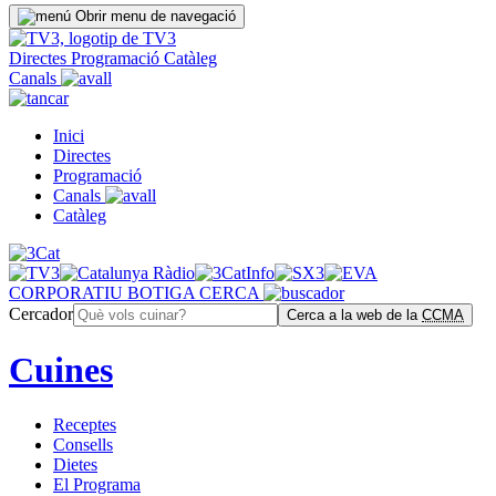
Obrir menu de navegació
Directes
Programació
Catàleg
Canals
Inici
Directes
Programació
Canals
Catàleg
CORPORATIU
BOTIGA
CERCA
Cercador
Cerca a la web de la
CCMA
Cuines
Receptes
Consells
Dietes
El Programa