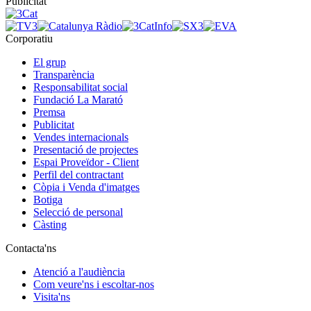
Publicitat
Corporatiu
El grup
Transparència
Responsabilitat social
Fundació La Marató
Premsa
Publicitat
Vendes internacionals
Presentació de projectes
Espai Proveïdor - Client
Perfil del contractant
Còpia i Venda d'imatges
Botiga
Selecció de personal
Càsting
Contacta'ns
Atenció a l'audiència
Com veure'ns i escoltar-nos
Visita'ns