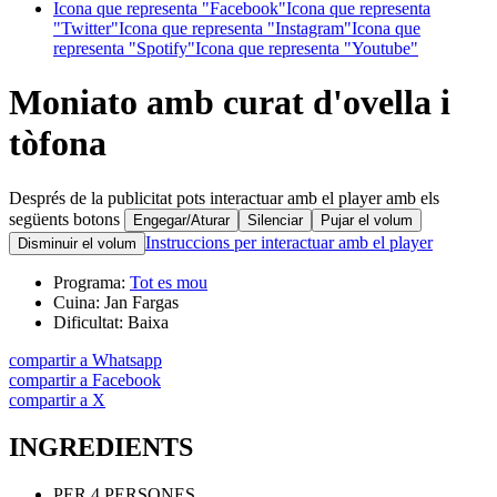
Icona que representa "Facebook"
Icona que representa
"Twitter"
Icona que representa "Instagram"
Icona que
representa "Spotify"
Icona que representa "Youtube"
Moniato amb curat d'ovella i
tòfona
Després de la publicitat pots interactuar amb el player amb els
següents botons
Engegar/Aturar
Silenciar
Pujar el volum
Instruccions per interactuar amb el player
Disminuir el volum
Programa:
Tot es mou
Cuina:
Jan Fargas
Dificultat:
Baixa
compartir a Whatsapp
compartir a Facebook
compartir a X
INGREDIENTS
PER 4 PERSONES