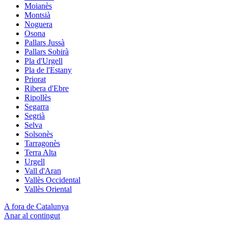
Moianès
Montsià
Noguera
Osona
Pallars Jussà
Pallars Sobirà
Pla d'Urgell
Pla de l'Estany
Priorat
Ribera d'Ebre
Ripollès
Segarra
Segrià
Selva
Solsonès
Tarragonès
Terra Alta
Urgell
Vall d'Aran
Vallès Occidental
Vallès Oriental
A fora de Catalunya
Anar al contingut