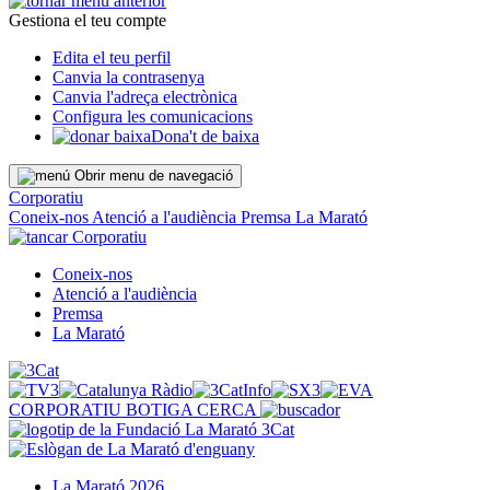
Gestiona el teu compte
Edita el teu perfil
Canvia la contrasenya
Canvia l'adreça electrònica
Configura les comunicacions
Dona't de baixa
Obrir menu de navegació
Corporatiu
Coneix-nos
Atenció a l'audiència
Premsa
La Marató
Corporatiu
Coneix-nos
Atenció a l'audiència
Premsa
La Marató
CORPORATIU
BOTIGA
CERCA
La Marató 2026