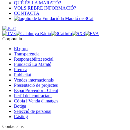
QUÈ ÉS LA MARATÓ?
VOLS REBRE INFORMACIÓ?
CONTACTA
Corporatiu
El grup
Transparència
Responsabilitat social
Fundació La Marató
Premsa
Publicitat
Vendes internacionals
Presentació de projectes
Espai Proveïdor - Client
Perfil del contractant
Còpia i Venda d'imatges
Botiga
Selecció de personal
Càsting
Contacta'ns