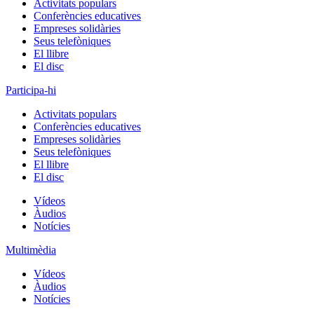
Activitats populars
Conferències educatives
Empreses solidàries
Seus telefòniques
El llibre
El disc
Participa-hi
Activitats populars
Conferències educatives
Empreses solidàries
Seus telefòniques
El llibre
El disc
Vídeos
Àudios
Notícies
Multimèdia
Vídeos
Àudios
Notícies