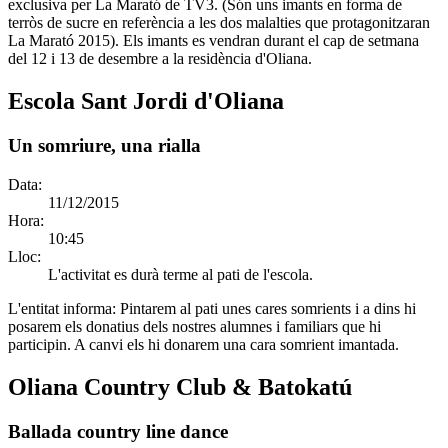
exclusiva per La Marató de TV3. (Són uns imants en forma de
terròs de sucre en referència a les dos malalties que protagonitzaran
La Marató 2015). Els imants es vendran durant el cap de setmana
del 12 i 13 de desembre a la residència d'Oliana.
Escola Sant Jordi d'Oliana
Un somriure, una rialla
Data:
11/12/2015
Hora:
10:45
Lloc:
L'activitat es durà terme al pati de l'escola.
L'entitat informa:
Pintarem al pati unes cares somrients i a dins hi
posarem els donatius dels nostres alumnes i familiars que hi
participin. A canvi els hi donarem una cara somrient imantada.
Oliana Country Club & Batokatú
Ballada country line dance