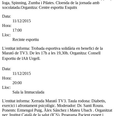
Ioga, Spinning, Zumba i Pilates. Cloenda de la jornada amb
xocolatada.Organitza: Centre esportiu Esquitx
Data:
11/12/2015
Hora:
17:00
Lloc:
Recinte esportiu
L'entitat informa:
Trobada esportiva solidària en benefici de la
Marató de TV3. De les 17h a les 19,30h. Organitza: Consell
Esportiu de lAlt Urgell.
Data:
11/12/2015
Hora:
20:00
Lloc:
Sala la Immaculada
L'entitat informa:
Xerrada Marató TV3. Taula rodona: Diabetis,
exercici i afrontament psicològic. Moderador: Dr. Santi Roura.
Ponents: Ermengol Puig, Àlex Sánchez i Mateu Ubach . Organitzat
per: Institut Català de la salut (ICS), Programa Pacient expert i