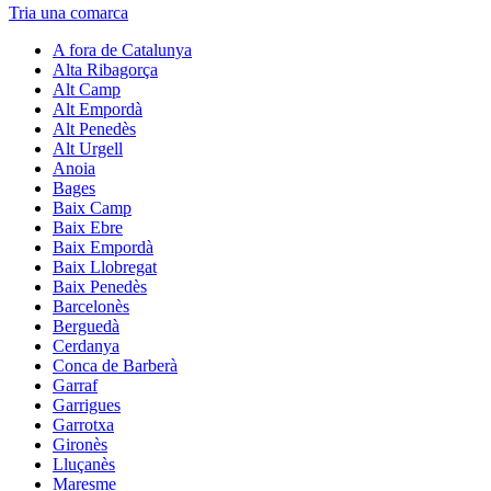
Tria una comarca
A fora de Catalunya
Alta Ribagorça
Alt Camp
Alt Empordà
Alt Penedès
Alt Urgell
Anoia
Bages
Baix Camp
Baix Ebre
Baix Empordà
Baix Llobregat
Baix Penedès
Barcelonès
Berguedà
Cerdanya
Conca de Barberà
Garraf
Garrigues
Garrotxa
Gironès
Lluçanès
Maresme