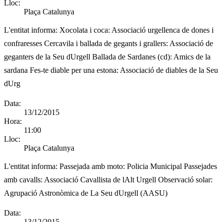
Lloc:
Plaça Catalunya
L'entitat informa:
Xocolata i coca: Associació urgellenca de dones i
confraresses Cercavila i ballada de gegants i grallers: Associació de
geganters de la Seu dUrgell Ballada de Sardanes (cd): Amics de la
sardana Fes-te diable per una estona: Associació de diables de la Seu
dUrg
Data:
13/12/2015
Hora:
11:00
Lloc:
Plaça Catalunya
L'entitat informa:
Passejada amb moto: Policia Municipal Passejades
amb cavalls: Associació Cavallista de lAlt Urgell Observació solar:
Agrupació Astronòmica de La Seu dUrgell (AASU)
Data:
13/12/2015