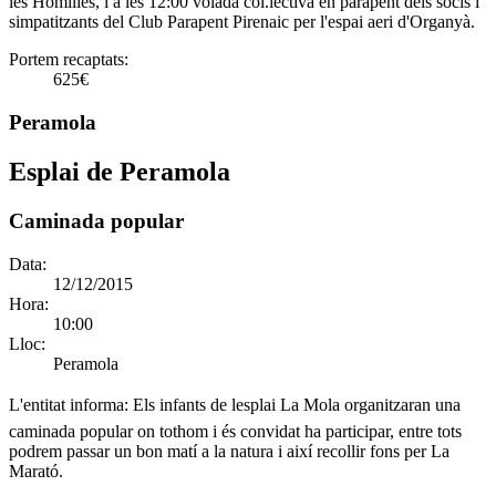
les Homilies, i a les 12:00 volada col.lectiva en parapent dels socis i
simpatitzants del Club Parapent Pirenaic per l'espai aeri d'Organyà.
Portem recaptats:
625€
Peramola
Esplai de Peramola
Caminada popular
Data:
12/12/2015
Hora:
10:00
Lloc:
Peramola
L'entitat informa:
Els infants de lesplai La Mola organitzaran una
caminada popular on tothom i és convidat ha participar, entre tots
podrem passar un bon matí a la natura i així recollir fons per La
Marató.