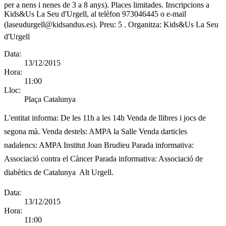
per a nens i nenes de 3 a 8 anys). Places limitades. Inscripcions a
Kids&Us La Seu d'Urgell, al telèfon 973046445 o e-mail
(laseudurgell@kidsandus.es). Preu: 5 . Organitza: Kids&Us La Seu
d'Urgell
Data:
13/12/2015
Hora:
11:00
Lloc:
Plaça Catalunya
L'entitat informa:
De les 11h a les 14h Venda de llibres i jocs de
segona mà. Venda destels: AMPA la Salle Venda darticles
nadalencs: AMPA Institut Joan Brudieu Parada informativa:
Associació contra el Càncer Parada informativa: Associació de
diabètics de Catalunya  Alt Urgell.
Data:
13/12/2015
Hora:
11:00