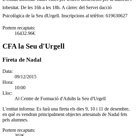
lobesitat. De les 16h a les 18h. A càrrec del Servei dacció
Psicològica de la Seu dUrgell. Inscripcions al telèfon: 619630627
Portem recaptats:
16432.96€
CFA la Seu d'Urgell
Fireta de Nadal
Data:
09/12/2015
Hora:
10:00
Lloc:
Al Centre de Formació d'Adults la Seu d'Urgell
L'entitat informa:
Es farà una fireta els dies 9, 10 i 11 de desembre,
en què es vendran principalment objectes artesanals de Nadal fets
pels alumnes.
Portem recaptats:
303€