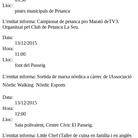
Lloc:
pistes municipals de Petanca
L'entitat informa:
Campionat de petanca pro Marató deTV3.
Organitzat pel Club de Petanca La Seu.
Data:
13/12/2015
Hora:
11:00
Lloc:
font del Passeig
L'entitat informa:
Sortida de marxa nòrdica a càrrec de lAssociació
Nòrdic Walking  Nòrdic Esports
Data:
13/12/2015
Hora:
12:00
Lloc:
Sala polivalent, Centre Cívic El Passeig.
L'entitat informa:
Little Chef (Taller de cuina en família i en anglès