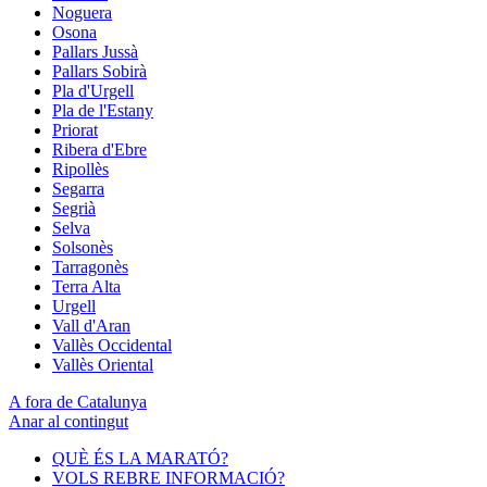
Noguera
Osona
Pallars Jussà
Pallars Sobirà
Pla d'Urgell
Pla de l'Estany
Priorat
Ribera d'Ebre
Ripollès
Segarra
Segrià
Selva
Solsonès
Tarragonès
Terra Alta
Urgell
Vall d'Aran
Vallès Occidental
Vallès Oriental
A fora de Catalunya
Anar al contingut
QUÈ ÉS LA MARATÓ?
VOLS REBRE INFORMACIÓ?