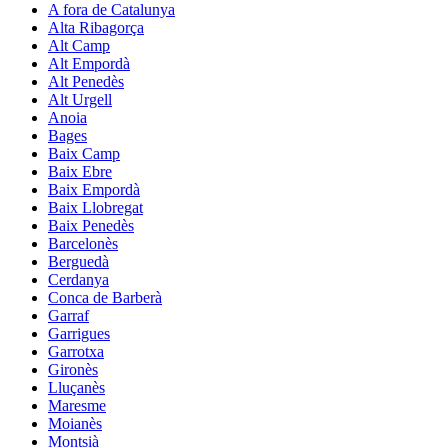
A fora de Catalunya
Alta Ribagorça
Alt Camp
Alt Empordà
Alt Penedès
Alt Urgell
Anoia
Bages
Baix Camp
Baix Ebre
Baix Empordà
Baix Llobregat
Baix Penedès
Barcelonès
Berguedà
Cerdanya
Conca de Barberà
Garraf
Garrigues
Garrotxa
Gironès
Lluçanès
Maresme
Moianès
Montsià