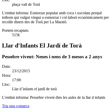
plaça vall de Torà
L'entitat informa:
Esmorzar popular amb coca i xocolata perquè
tothom qui vulgui vingui a esmorzar i col·labori econòmicament per
recollir diners des de Torà per La Marató.
Portem recaptats:
515€
Llar d'Infants El Jardí de Torà
Pessebre vivent: Nenes i nens de 3 mesos a 2 anys
Data:
23/12/2015
Hora:
17:00
Lloc:
Llar d´infants el jardí de torà
L'entitat informa:
Pessebre vivent dins les aules de la llar d infants
Tria una comarca