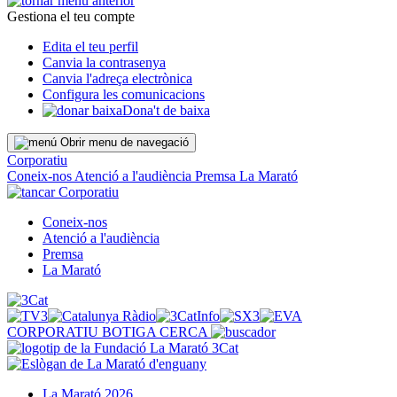
Gestiona el teu compte
Edita el teu perfil
Canvia la contrasenya
Canvia l'adreça electrònica
Configura les comunicacions
Dona't de baixa
Obrir menu de navegació
Corporatiu
Coneix-nos
Atenció a l'audiència
Premsa
La Marató
Corporatiu
Coneix-nos
Atenció a l'audiència
Premsa
La Marató
CORPORATIU
BOTIGA
CERCA
La Marató 2026