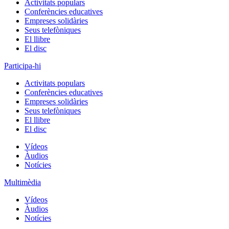
Activitats populars
Conferències educatives
Empreses solidàries
Seus telefòniques
El llibre
El disc
Participa-hi
Activitats populars
Conferències educatives
Empreses solidàries
Seus telefòniques
El llibre
El disc
Vídeos
Àudios
Notícies
Multimèdia
Vídeos
Àudios
Notícies