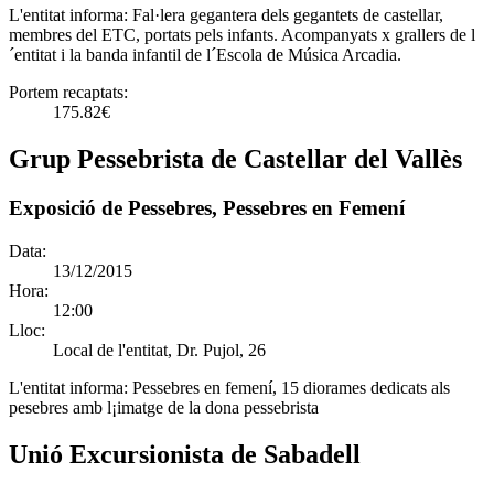
L'entitat informa:
Fal·lera gegantera dels gegantets de castellar,
membres del ETC, portats pels infants. Acompanyats x grallers de l
´entitat i la banda infantil de l´Escola de Música Arcadia.
Portem recaptats:
175.82€
Grup Pessebrista de Castellar del Vallès
Exposició de Pessebres, Pessebres en Femení
Data:
13/12/2015
Hora:
12:00
Lloc:
Local de l'entitat, Dr. Pujol, 26
L'entitat informa:
Pessebres en femení, 15 diorames dedicats als
pesebres amb l¡imatge de la dona pessebrista
Unió Excursionista de Sabadell