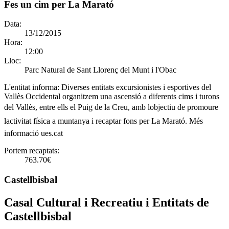
Fes un cim per La Marató
Data:
13/12/2015
Hora:
12:00
Lloc:
Parc Natural de Sant Llorenç del Munt i l'Obac
L'entitat informa:
Diverses entitats excursionistes i esportives del
Vallès Occidental organitzem una ascensió a diferents cims i turons
del Vallès, entre ells el Puig de la Creu, amb lobjectiu de promoure
lactivitat física a muntanya i recaptar fons per La Marató. Més
informació ues.cat
Portem recaptats:
763.70€
Castellbisbal
Casal Cultural i Recreatiu i Entitats de
Castellbisbal