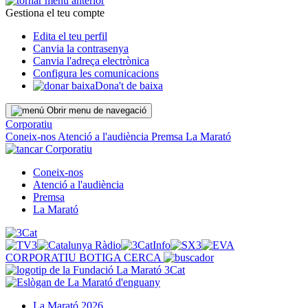
Gestiona el teu compte
Edita el teu perfil
Canvia la contrasenya
Canvia l'adreça electrònica
Configura les comunicacions
Dona't de baixa
Obrir menu de navegació
Corporatiu
Coneix-nos
Atenció a l'audiència
Premsa
La Marató
Corporatiu
Coneix-nos
Atenció a l'audiència
Premsa
La Marató
CORPORATIU
BOTIGA
CERCA
La Marató 2026