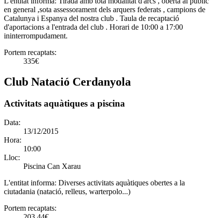
L'entitat informa:
Tirada amb tota modalitat d'arcs , oberta al públic
en general ,sota assessorament dels arquers federats , campions de
Catalunya i Espanya del nostra club . Taula de recaptació
d'aportacions a l'entrada del club . Horari de 10:00 a 17:00
ininterrompudament.
Portem recaptats:
335€
Club Natació Cerdanyola
Activitats aquàtiques a piscina
Data:
13/12/2015
Hora:
10:00
Lloc:
Piscina Can Xarau
L'entitat informa:
Diverses activitats aquàtiques obertes a la
ciutadania (natació, relleus, warterpolo...)
Portem recaptats:
203.44€