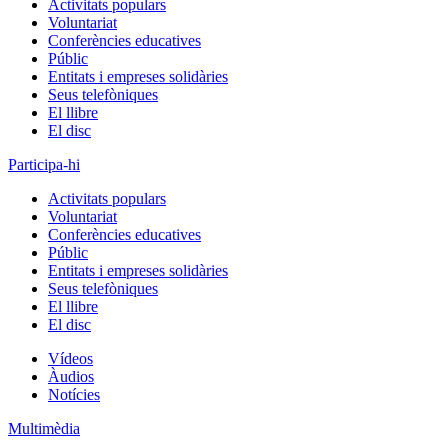
Activitats populars
Voluntariat
Conferències educatives
Públic
Entitats i empreses solidàries
Seus telefòniques
El llibre
El disc
Participa-hi
Activitats populars
Voluntariat
Conferències educatives
Públic
Entitats i empreses solidàries
Seus telefòniques
El llibre
El disc
Vídeos
Àudios
Notícies
Multimèdia