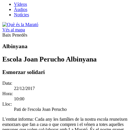
Vídeos
Àudios
Notícies
Vés al mapa
Baix Penedès
Albinyana
Escola Joan Perucho Albinyana
Esmorzar solidari
Data:
22/12/2017
Hora:
10:00
Lloc:
Pati de l'escola Joan Perucho
L'entitat informa:
Cada any les famílies de la nostra escola reuneixen
esmorzars que fan a casa o que compren i el vénen a totes aquelles
persones que volen col·laborar amb La Marató. És el nostre granet