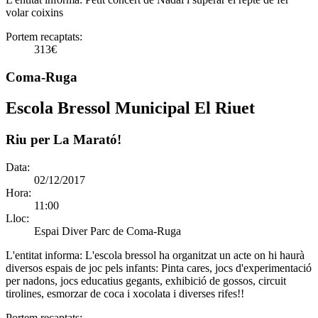
volar coixins
Portem recaptats:
313€
Coma-Ruga
Escola Bressol Municipal El Riuet
Riu per La Marató!
Data:
02/12/2017
Hora:
11:00
Lloc:
Espai Diver Parc de Coma-Ruga
L'entitat informa:
L'escola bressol ha organitzat un acte on hi haurà
diversos espais de joc pels infants: Pinta cares, jocs d'experimentació
per nadons, jocs educatius gegants, exhibició de gossos, circuit
tirolines, esmorzar de coca i xocolata i diverses rifes!!
Portem recaptats: