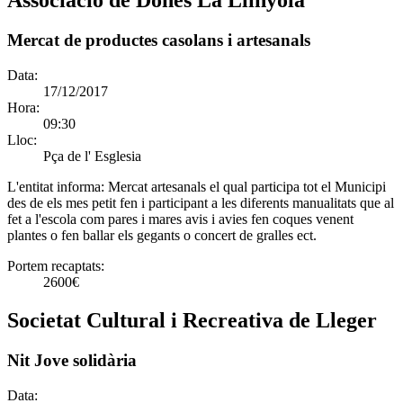
Associació de Dones La Llinyola
Mercat de productes casolans i artesanals
Data:
17/12/2017
Hora:
09:30
Lloc:
Pça de l' Esglesia
L'entitat informa:
Mercat artesanals el qual participa tot el Municipi
des de els mes petit fen i participant a les diferents manualitats que al
fet a l'escola com pares i mares avis i avies fen coques venent
plantes o fen ballar els gegants o concert de gralles ect.
Portem recaptats:
2600€
Societat Cultural i Recreativa de Lleger
Nit Jove solidària
Data: