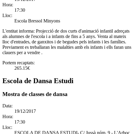
Hora:
17:30
Lloc:
Escola Bressol Minyons
L'entitat informa:
Projecció de dos curts d'animació infantil adreçats
als alumnes de l'escola i a infants de fins a 5 anys. Venta al mateix
lloc d'entrades, de ganxitos i de begudes pels infants i les famílies.
Previament es treballaran les malalties amb els infants i ells faran uns
clauers per a vendre .
Portem recaptats:
265.15€
Escola de Dansa Estudi
Mostra de classes de dansa
Data:
19/12/2017
Hora:
17:30
Lloc:
ESCOLA DE DANSA ESTUDI- C/ Jussà núm. 9 - L'Arboç