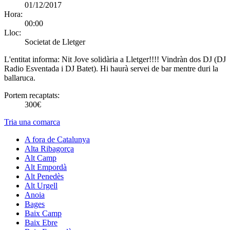
01/12/2017
Hora:
00:00
Lloc:
Societat de Lletger
L'entitat informa:
Nit Jove solidària a Lletger!!!! Vindràn dos DJ (DJ
Radio Esventada i DJ Batet). Hi haurà servei de bar mentre duri la
ballaruca.
Portem recaptats:
300€
Tria una comarca
A fora de Catalunya
Alta Ribagorça
Alt Camp
Alt Empordà
Alt Penedès
Alt Urgell
Anoia
Bages
Baix Camp
Baix Ebre