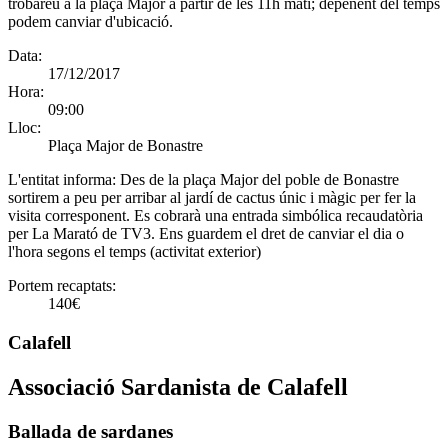
trobareu a la plaça Major a partir de les 11h mati; depenent del temps
podem canviar d'ubicació.
Data:
17/12/2017
Hora:
09:00
Lloc:
Plaça Major de Bonastre
L'entitat informa:
Des de la plaça Major del poble de Bonastre
sortirem a peu per arribar al jardí de cactus únic i màgic per fer la
visita corresponent. Es cobrarà una entrada simbólica recaudatòria
per La Marató de TV3. Ens guardem el dret de canviar el dia o
l'hora segons el temps (activitat exterior)
Portem recaptats:
140€
Calafell
Associació Sardanista de Calafell
Ballada de sardanes