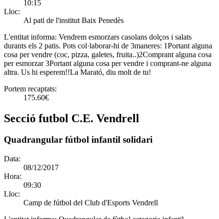
10:15
Lloc:
Al pati de l'institut Baix Penedès
L'entitat informa:
Vendrem esmorzars casolans dolços i salats
durants els 2 patis. Pots col·laborar-hi de 3maneres: 1Portant alguna
cosa per vendre (coc, pizza, galetes, fruita..)2Comprant alguna cosa
per esmorzar 3Portant alguna cosa per vendre i comprant-ne alguna
altra. Us hi esperem!!La Marató, diu molt de tu!
Portem recaptats:
175.60€
Secció futbol C.E. Vendrell
Quadrangular fútbol infantil solidari
Data:
08/12/2017
Hora:
09:30
Lloc:
Camp de fútbol del Club d'Esports Vendrell