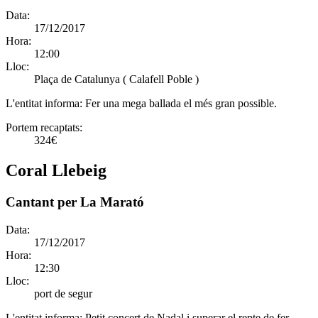
Data:
17/12/2017
Hora:
12:00
Lloc:
Plaça de Catalunya ( Calafell Poble )
L'entitat informa:
Fer una mega ballada el més gran possible.
Portem recaptats:
324€
Coral Llebeig
Cantant per La Marató
Data:
17/12/2017
Hora:
12:30
Lloc:
port de segur
L'entitat informa:
Petit concert de Nadal i superar el repte de fer