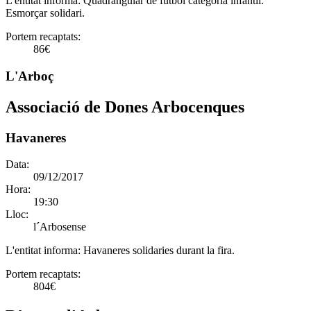
L'entitat informa:
Quadrangular de fùtbol categoria infantil.
Esmorçar solidari.
Portem recaptats:
86€
L'Arboç
Associació de Dones Arbocenques
Havaneres
Data:
09/12/2017
Hora:
19:30
Lloc:
l´Arbosense
L'entitat informa:
Havaneres solidaries durant la fira.
Portem recaptats:
804€