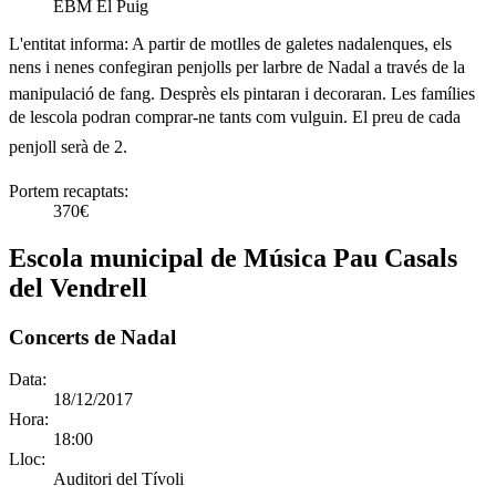
EBM El Puig
L'entitat informa:
A partir de motlles de galetes nadalenques, els
nens i nenes confegiran penjolls per larbre de Nadal a través de la
manipulació de fang. Desprès els pintaran i decoraran. Les famílies
de lescola podran comprar-ne tants com vulguin. El preu de cada
penjoll serà de 2.
Portem recaptats:
370€
Escola municipal de Música Pau Casals
del Vendrell
Concerts de Nadal
Data:
18/12/2017
Hora:
18:00
Lloc:
Auditori del Tívoli