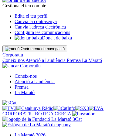
Gestiona el teu compte
Edita el teu perfil
Canvia la contrasenya
Canvia l'adreça electrònica
Configura les comunicacions
Dona't de baixa
Obrir menu de navegació
Corporatiu
Coneix-nos
Atenció a l'audiència
Premsa
La Marató
Corporatiu
Coneix-nos
Atenció a l'audiència
Premsa
La Marató
CORPORATIU
BOTIGA
CERCA
La Marató 2026